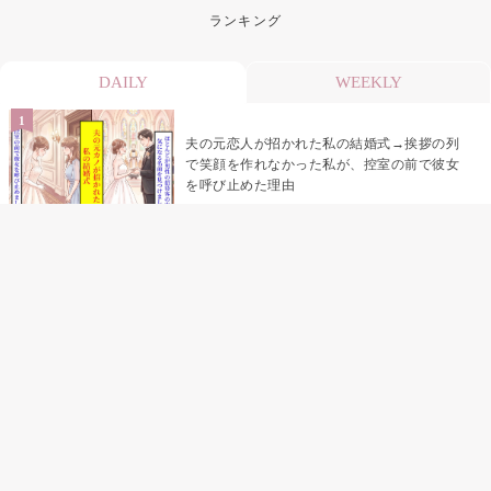
ランキング
DAILY
WEEKLY
夫の元恋人が招かれた私の結婚式→挨拶の列
で笑顔を作れなかった私が、控室の前で彼女
を呼び止めた理由
助手席で寝たふりをした俺が、バーベキュー
の帰りに謝った理由
「景品は会費を納めている方が対象なんで
す」朝の体操の会で、私だけに届いていなか
った案内