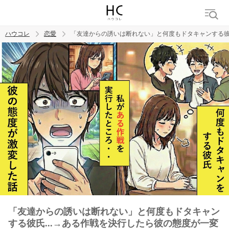
ハウコレ
恋愛
「友達からの誘いは断れない」と何度もドタキャンする彼氏
検索
トレンド ワード
恋愛
「友達からの誘いは断れない」と何度もドタキャン
する彼氏...→ある作戦を決行したら彼の態度が一変