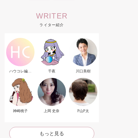
WRITER
ライター紹介
ハウコレ編集
千夜
川口美樹
部．
神崎桃子
上岡 史奈
P山P太
もっと見る