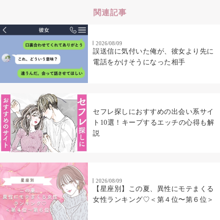
関連記事
2026/08/09
誤送信に気付いた俺が、彼女より先に
電話をかけそうになった相手
セフレ探しにおすすめの出会い系サイ
ト10選！キープするエッチの心得も解
説
2026/08/09
【星座別】この夏、異性にモテまくる
女性ランキング♡＜第４位〜第６位＞