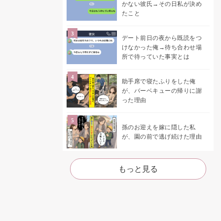
かない彼氏→その日私が決め
たこと
デート前日の夜から既読をつ
けなかった俺→待ち合わせ場
所で待っていた事実とは
助手席で寝たふりをした俺
が、バーベキューの帰りに謝
った理由
孫のお迎えを嫁に隠した私
が、園の前で逃げ続けた理由
もっと見る