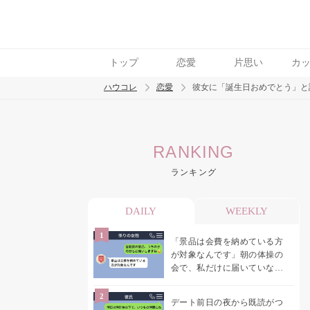
トップ
恋愛
片思い
カ
ハウコレ
恋愛
彼女に「誕生日おめでとう」と
検索
RANKING
トレンド ワード
ランキング
恋愛
DAILY
WEEKLY
「景品は会費を納めている方
が対象なんです」朝の体操の
会で、私だけに届いていなか
った案内
デート前日の夜から既読がつ