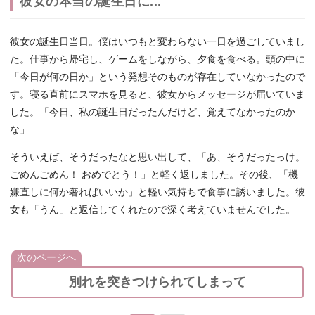
彼女の本当の誕生日に...
彼女の誕生日当日。僕はいつもと変わらない一日を過ごしていまし
た。仕事から帰宅し、ゲームをしながら、夕食を食べる。頭の中に
「今日が何の日か」という発想そのものが存在していなかったので
す。寝る直前にスマホを見ると、彼女からメッセージが届いていま
した。「今日、私の誕生日だったんだけど、覚えてなかったのか
な」
そういえば、そうだったなと思い出して、「あ、そうだったっけ。
ごめんごめん！ おめでとう！」と軽く返しました。その後、「機
嫌直しに何か奢ればいいか」と軽い気持ちで食事に誘いました。彼
女も「うん」と返信してくれたので深く考えていませんでした。
次のページへ
別れを突きつけられてしまって