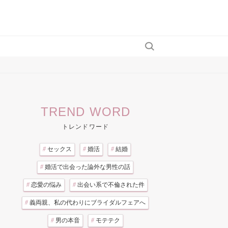
TREND WORD
トレンドワード
#
セックス
#
婚活
#
結婚
#
婚活で出会った論外な男性の話
#
恋愛の悩み
#
出会い系で不倫された件
#
義両親、私の代わりにブライダルフェアへ
#
男の本音
#
モテテク