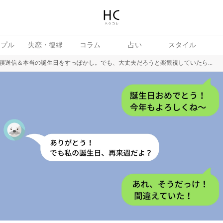
ップル
失恋・復縁
コラム
占い
スタイル
誤送信＆本当の誕生日をすっぽかし。でも、大丈夫だろうと楽観視していたら...