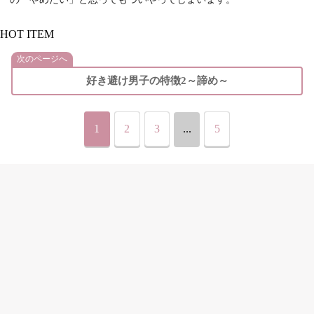
HOT ITEM
次のページへ
好き避け男子の特徴2～諦め～
1
2
3
...
5