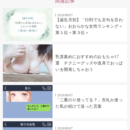
関連記事
2026/08/07
【誕生月別】「行列でも文句を言わ
ない」おおらかな女性ランキング＜
第１位～第３位＞
乳首責めにおすすめのおもちゃ17
選 チクニーグッズや道具でおっぱ
いを開発しちゃおう
2026/08/07
「二重のり使ってる？」失礼か迷っ
た私が続けて送った言葉
2026/08/07