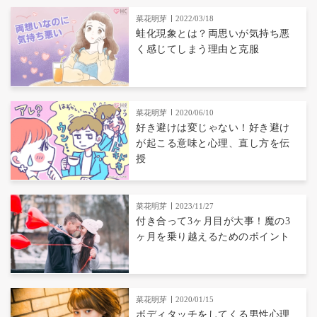
菜花明芽
2022/03/18
蛙化現象とは？両思いが気持ち悪
く感じてしまう理由と克服
菜花明芽
2020/06/10
好き避けは変じゃない！好き避け
が起こる意味と心理、直し方を伝
授
菜花明芽
2023/11/27
付き合って3ヶ月目が大事！魔の3
ヶ月を乗り越えるためのポイント
菜花明芽
2020/01/15
ボディタッチをしてくる男性心理