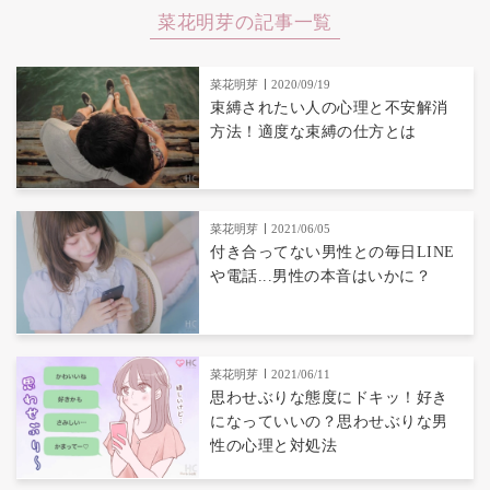
菜花明芽の記事一覧
菜花明芽
2020/09/19
束縛されたい人の心理と不安解消
方法！適度な束縛の仕方とは
菜花明芽
2021/06/05
付き合ってない男性との毎日LINE
や電話...男性の本音はいかに？
菜花明芽
2021/06/11
思わせぶりな態度にドキッ！好き
になっていいの？思わせぶりな男
性の心理と対処法