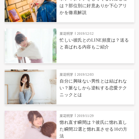
は？部位別に好意ありか下心アリ
かを徹底解説
菜花明芽
2019/12/12
忙しい彼氏とのLINE頻度は？送る
と喜ばれる内容もご紹介
菜花明芽
2019/12/03
自分に興味ない男性とは結ばれな
い？脈なしから逆転する恋愛テク
ニックとは
菜花明芽
2019/11/29
惚れ直す瞬間は？彼氏に惚れ直し
た瞬間22選と惚れ直させる10の方
法