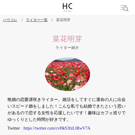
ハウコレ
ライター一覧
菜花明芽
検索
菜花明芽
ライター紹介
トレンド ワード
結婚
セックス
カップル
男の本音
モテテク
婚活
晩婚の恋愛遅咲きライター。婚活をしてすぐに運命の人に出会
いスピード婚をしました！こんな私でも結婚できたという思い
があるので恋する女性を応援したいです！趣味はカフェ巡りで
ゆっくりとした時間が好きです。
Twitter :
https://twitter.com/cvHkS3fzLlRwV7A