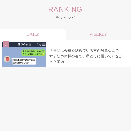
RANKING
ランキング
DAILY
WEEKLY
「景品は会費を納めている方が対象なんで
す」朝の体操の会で、私だけに届いていなか
った案内
デート前日の夜から既読がつかない彼氏→そ
の日私が決めたこと
デート前日の夜から既読をつけなかった俺→
待ち合わせ場所で待っていた事実とは