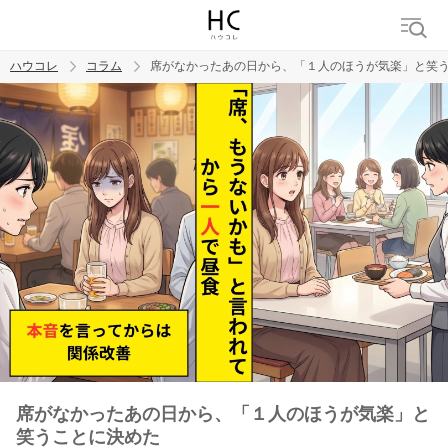
ハウコレ
コラム
席がなかったあの日から、「１人のほうが気楽」と笑
検索
トレンド ワード
男の本音
男ウケ
NG行動
彼女
イイ女
婚活
席がなかったあの日から、「１人のほうが気楽」と
笑うことに決めた