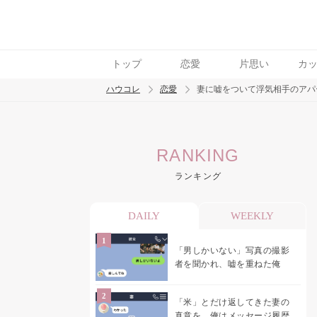
トップ
恋愛
片思い
カ
ハウコレ
恋愛
妻に嘘をついて浮気相手のアパ
検索
RANKING
トレンド ワード
ランキング
恋愛
DAILY
WEEKLY
「男しかいない」写真の撮影
者を聞かれ、嘘を重ねた俺
「米」とだけ返してきた妻の
真意を、俺はメッセージ履歴