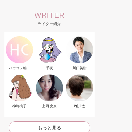
WRITER
ライター紹介
ハウコレ編集
千夜
川口美樹
部．
神崎桃子
上岡 史奈
P山P太
もっと見る