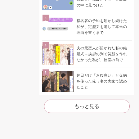
の中に見つけた
指名客の予約を動かし続けた
私が、定型文を消して本当の
理由を書くまで
夫の元恋人が招かれた私の結
婚式→挨拶の列で笑顔を作れ
なかった私が、控室の前で彼
女を呼び止めた理由
休日だけ「お腹痛い」と仮病
を使った俺→妻の実家で認め
たこと
もっと見る