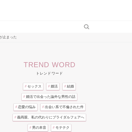
が止まった
TREND WORD
トレンドワード
#
セックス
#
婚活
#
結婚
#
婚活で出会った論外な男性の話
#
恋愛の悩み
#
出会い系で不倫された件
#
義両親、私の代わりにブライダルフェアへ
#
男の本音
#
モテテク