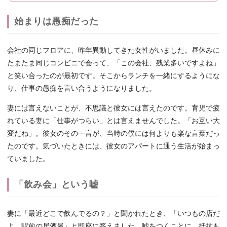
始まりは愚痴だった
会社の同じフロアに、昨年異動してきた女性がいました。昼休みに
たまたま同じコンビニで会って、「この会社、残業多いですよね」
と笑い合ったのが最初です。そこからランチを一緒にするようにな
り、仕事の愚痴を言い合うようになりました。
妻には言えないことが、不思議と彼女には言えたのです。育児で疲
れている妻に「仕事がつらい」とは言えませんでした。「お互い大
変だね」。彼女のその一言が、当時の僕には何よりも楽な言葉だっ
たのです。気づいたときには、彼女のアパートに通う生活が始まっ
ていました。
「飲み会」という嘘
妻に「最近どこで飲んでるの？」と聞かれたとき、「いつもの店だ
よ。駅前の居酒屋」と即座に答えました。嘘をつくことに、抵抗も