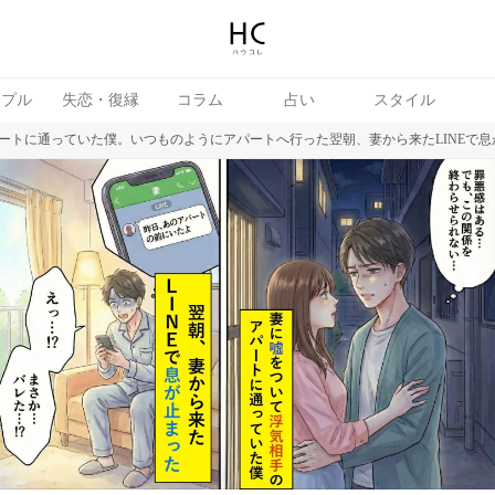
ップル
失恋・復縁
コラム
占い
スタイル
ートに通っていた僕。いつものようにアパートへ行った翌朝、妻から来たLINEで息