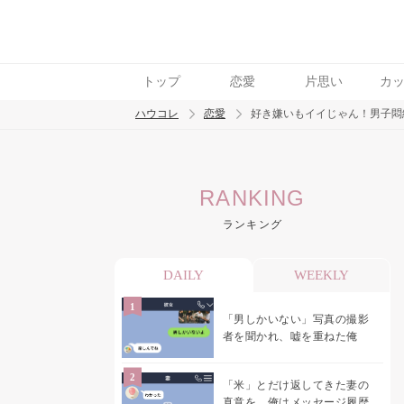
トップ
恋愛
片思い
カ
ハウコレ
恋愛
好き嫌いもイイじゃん！男子悶
検索
RANKING
トレンド ワード
ランキング
恋愛
DAILY
WEEKLY
「男しかいない」写真の撮影
者を聞かれ、嘘を重ねた俺
「米」とだけ返してきた妻の
真意を、俺はメッセージ履歴