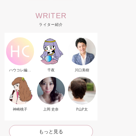
WRITER
ライター紹介
ハウコレ編集
千夜
川口美樹
部．
神崎桃子
上岡 史奈
P山P太
もっと見る