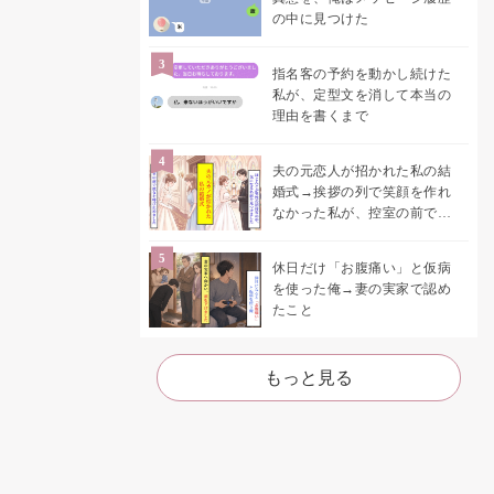
の中に見つけた
指名客の予約を動かし続けた
私が、定型文を消して本当の
理由を書くまで
夫の元恋人が招かれた私の結
婚式→挨拶の列で笑顔を作れ
なかった私が、控室の前で彼
女を呼び止めた理由
休日だけ「お腹痛い」と仮病
を使った俺→妻の実家で認め
たこと
もっと見る