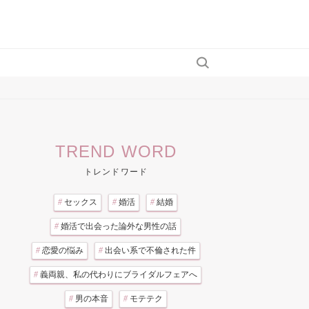
TREND WORD
トレンドワード
#
セックス
#
婚活
#
結婚
#
婚活で出会った論外な男性の話
#
恋愛の悩み
#
出会い系で不倫された件
#
義両親、私の代わりにブライダルフェアへ
#
男の本音
#
モテテク