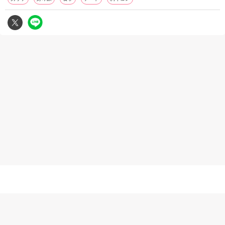
無断複写転載引用の禁止
キュレーションサイト、バイラルメディア、ま
パー等への当社著作権コンテンツ（記事・画像