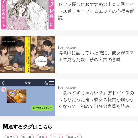
セフレ探しにおすすめの出会い系サイ
ト10選！キープするエッチの心得も解
説
2026/08/06
得意げに話していた俺に、彼女がスマ
ホで見せた数十秒の広告の意味
2026/08/06
「食べすぎじゃない？」アドバイスの
つもりだった俺→彼女の報告が届かな
くなって、初めて自分の言葉を読み返
した
関連するタグはこちら
男ウケ
好印象
食事
デート
胸キュン