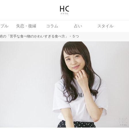
ップル
失恋・復縁
コラム
占い
スタイル
絶の「苦手な食べ物のかわいすぎる食べ方」・５つ