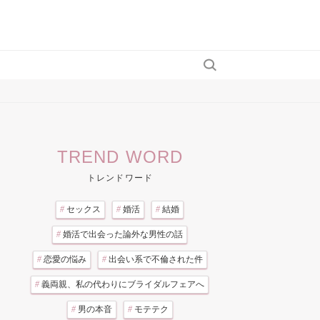
TREND WORD
トレンドワード
#
セックス
#
婚活
#
結婚
#
婚活で出会った論外な男性の話
#
恋愛の悩み
#
出会い系で不倫された件
#
義両親、私の代わりにブライダルフェアへ
#
男の本音
#
モテテク