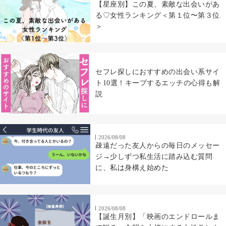
【星座別】この夏、素敵な出会いがあ
る♡女性ランキング＜第１位〜第３位
＞
セフレ探しにおすすめの出会い系サイ
ト10選！キープするエッチの心得も解
説
2026/08/08
疎遠だった友人からの毎日のメッセー
ジ→少しずつ私生活に踏み込む質問
に、私は身構え始めた
2026/08/08
【誕生月別】「映画のエンドロールま