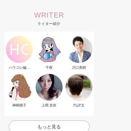
WRITER
ライター紹介
ハウコレ編集
千夜
川口美樹
部．
神崎桃子
上岡 史奈
P山P太
もっと見る