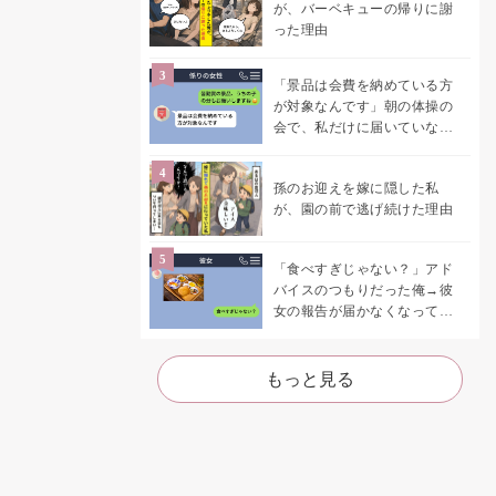
が、バーベキューの帰りに謝
った理由
「景品は会費を納めている方
が対象なんです」朝の体操の
会で、私だけに届いていなか
った案内
孫のお迎えを嫁に隠した私
が、園の前で逃げ続けた理由
「食べすぎじゃない？」アド
バイスのつもりだった俺→彼
女の報告が届かなくなって、
初めて自分の言葉を読み返し
た
もっと見る