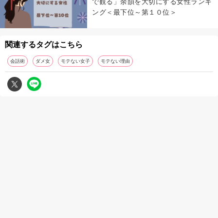
で観る」余韻を大切にする女性ランキ
ング＜最下位～第１０位＞
関連するタグはこちら
会話術
ダメ女
モテない女子
モテない理由