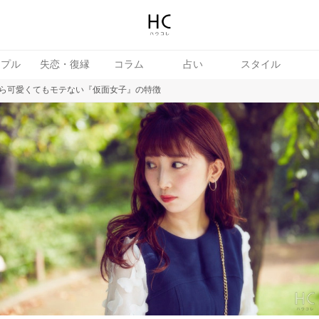
ップル
失恋・復縁
コラム
占い
スタイル
ら可愛くてもモテない『仮面女子』の特徴