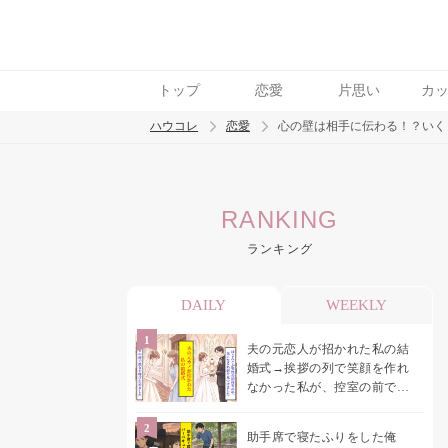
トップ
恋愛
片思い
カ
ハウコレ
恋愛
心の壁は相手に伝わる！？いく
検索
RANKING
トレンド ワード
ランキング
恋愛
DAILY
WEEKLY
夫の元恋人が招かれた私の結
婚式→挨拶の列で笑顔を作れ
なかった私が、控室の前で彼
女を呼び止めた理由
助手席で寝たふりをした俺