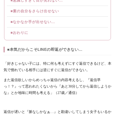
■意識しすぎて目が見れない…
■素の自分をさらけ出せない
■なかなか手が出せない…
■おわりに
■本気だからこそLINEの即返ができない…
「好きじゃない子には、特に何も考えずにすぐ返信できるけど、本
気で惚れている相手には逆にすぐに返信ができない。
また返信欲しいからめっちゃ返信の内容考えるし、『返信早
っ！？』って思われたくないから『あと30分してから返信しようか
な』とか地味に時間も考える」（27歳／通信）
返信が遅いと『脈なしかなぁ…』と勘違いしてしまう女子もいるか