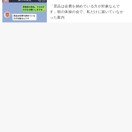
「景品は会費を納めている方が対象なんで
す」朝の体操の会で、私だけに届いていなか
った案内
デート前日の夜から既読がつかない彼氏→そ
の日私が決めたこと
デート前日の夜から既読をつけなかった俺→
待ち合わせ場所で待っていた事実とは
助手席で寝たふりをした俺が、バーベキュー
の帰りに謝った理由