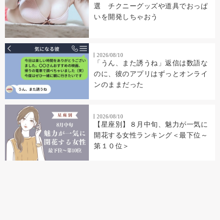
選 チクニーグッズや道具でおっぱ
いを開発しちゃおう
2026/08/10
「うん、また誘うね」返信は数語な
のに、彼のアプリはずっとオンライ
ンのままだった
2026/08/10
【星座別】８月中旬、魅力が一気に
開花する女性ランキング＜最下位～
第１０位＞