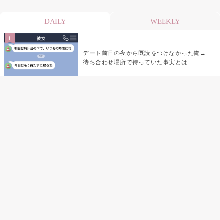
DAILY
WEEKLY
デート前日の夜から既読をつけなかった俺→
待ち合わせ場所で待っていた事実とは
デート前日の夜から既読がつかない彼氏→そ
の日私が決めたこと
娘の「パパが怖い顔で早くしてって言ったか
ら」の一言で、俺は自分の声を思い出しまし
た
「あの子たち、あなたのグッズ見て、ずるい