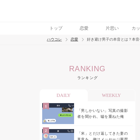
トップ
恋愛
片思い
カ
ハウコレ
恋愛
好き避け男子の本音とは？本音や
検索
RANKING
トレンド ワード
ランキング
恋愛
DAILY
WEEKLY
「男しかいない」写真の撮影
者を聞かれ、嘘を重ねた俺
「米」とだけ返してきた妻の
真意を、俺はメッセージ履歴