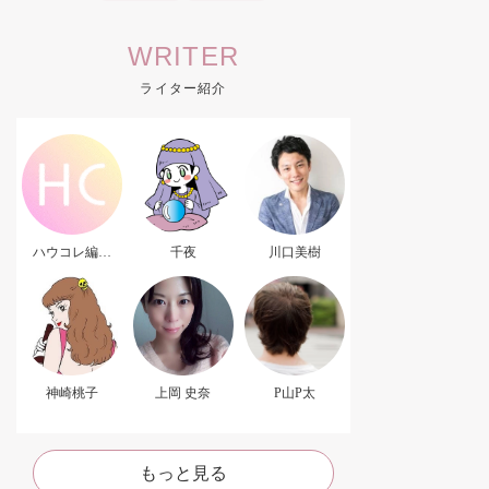
WRITER
ライター紹介
ハウコレ編集
千夜
川口美樹
部．
神崎桃子
上岡 史奈
P山P太
もっと見る