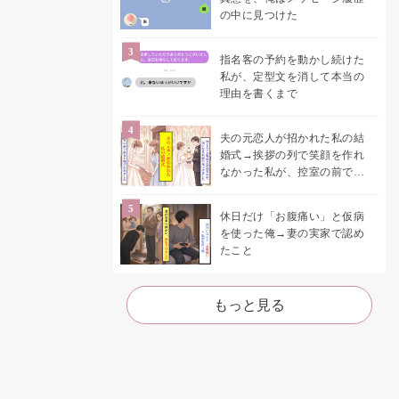
の中に見つけた
指名客の予約を動かし続けた
私が、定型文を消して本当の
理由を書くまで
夫の元恋人が招かれた私の結
婚式→挨拶の列で笑顔を作れ
なかった私が、控室の前で彼
女を呼び止めた理由
休日だけ「お腹痛い」と仮病
を使った俺→妻の実家で認め
たこと
もっと見る