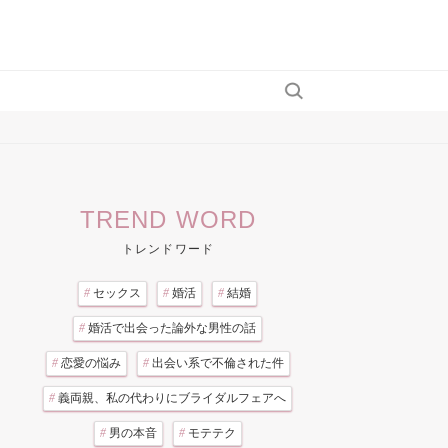
TREND WORD
トレンドワード
#
セックス
#
婚活
#
結婚
#
婚活で出会った論外な男性の話
#
恋愛の悩み
#
出会い系で不倫された件
#
義両親、私の代わりにブライダルフェアへ
#
男の本音
#
モテテク