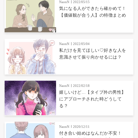
NaonN
2022/05/15
気になる人ができたら確かめて！
【価値観が合う人】の特徴まとめ
NaonN
2022/05/04
私だけを見てほしい♡好きな人を
意識させて振り向かせるには？
NaonN
2022/02/18
嬉しいけど...【タイプ外の男性】
にアプローチされた時どうして
る？
NaonN
2020/12/11
付き合い始めはなんだか不安！