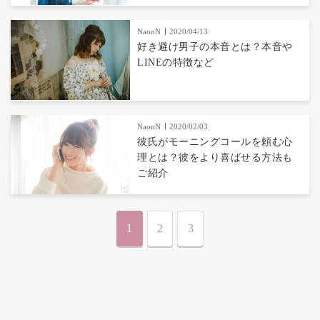
NaonN
2020/04/13
好き避け男子の本音とは？本音や
LINEの特徴など
NaonN
2020/02/03
彼氏がモーニングコールを頼む心
理とは？彼をより喜ばせる方法も
ご紹介
1
2
3