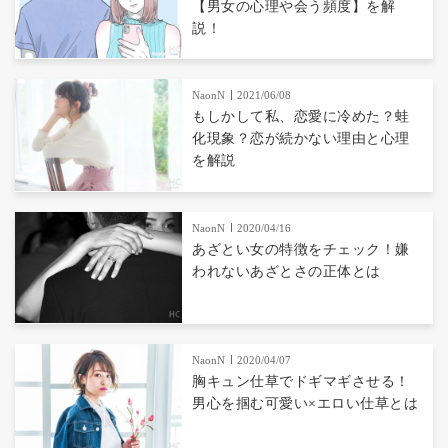
【男女の心理や会う頻度】を解
説！
NaonN
2021/06/08
もしかして私、恋愛に冷めた？蛙
化現象？恋が続かない理由と心理
を解説
NaonN
2020/04/16
あざとい女の特徴をチェック！嫌
われないあざとさの正体とは
NaonN
2020/04/07
胸キュン仕草でドギマギさせる！
男心を掴む可愛い×エロい仕草とは