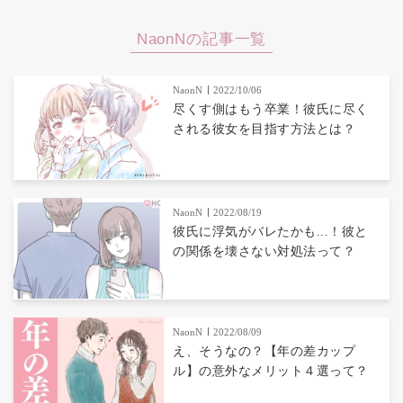
NaonNの記事一覧
NaonN
2022/10/06
尽くす側はもう卒業！彼氏に尽く
される彼女を目指す方法とは？
NaonN
2022/08/19
彼氏に浮気がバレたかも...！彼と
の関係を壊さない対処法って？
NaonN
2022/08/09
え、そうなの？【年の差カップ
ル】の意外なメリット４選って？