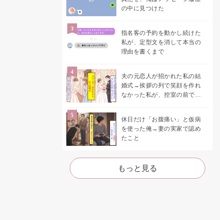
の中に見つけた
指名客の予約を動かし続けた
私が、定型文を消して本当の
理由を書くまで
夫の元恋人が招かれた私の結
婚式→挨拶の列で笑顔を作れ
なかった私が、控室の前で彼
女を呼び止めた理由
休日だけ「お腹痛い」と仮病
を使った俺→妻の実家で認め
たこと
もっと見る