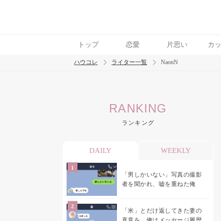
トップ
恋愛
片思い
カ
ハウコレ
ライター一覧
NaonN
検索
RANKING
トレンド ワード
ランキング
結婚
セックス
カップル
男の本音
モ
DAILY
WEEKLY
「男しかいない」写真の撮影
者を聞かれ、嘘を重ねた俺
「米」とだけ返してきた妻の
真意を、俺はメッセージ履歴