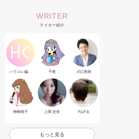
WRITER
ライター紹介
ハウコレ編集
千夜
川口美樹
部．
神崎桃子
上岡 史奈
P山P太
もっと見る