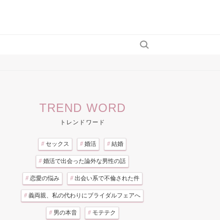
TREND WORD
トレンドワード
#
セックス
#
婚活
#
結婚
#
婚活で出会った論外な男性の話
#
恋愛の悩み
#
出会い系で不倫された件
#
義両親、私の代わりにブライダルフェアへ
#
男の本音
#
モテテク