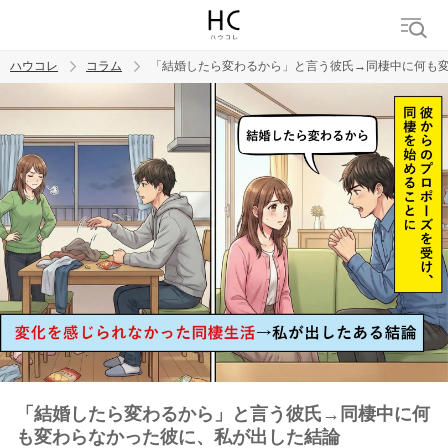
ハウコレ
コラム
「結婚したら変わるから」と言う彼氏→同棲中に何も
検索
トレンド ワード
男の本音
男ウケ
NG行動
彼女
イイ女
婚活
「結婚したら変わるから」と言う彼氏→同棲中に何
も変わらなかった彼に、私が出した結論