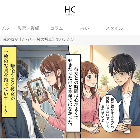
ップル
失恋・復縁
コラム
占い
スタイル
」俺の嘘が【たった一枚の写真】でバレた話
女
婚活