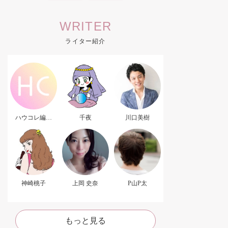
WRITER
ライター紹介
ハウコレ編集
千夜
川口美樹
部．
神崎桃子
上岡 史奈
P山P太
もっと見る