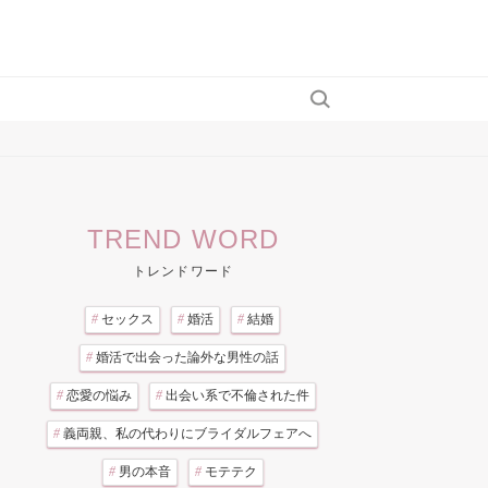
TREND WORD
トレンドワード
#
セックス
#
婚活
#
結婚
#
婚活で出会った論外な男性の話
#
恋愛の悩み
#
出会い系で不倫された件
#
義両親、私の代わりにブライダルフェアへ
#
男の本音
#
モテテク