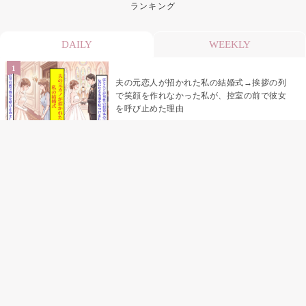
ランキング
DAILY
WEEKLY
夫の元恋人が招かれた私の結婚式→挨拶の列
で笑顔を作れなかった私が、控室の前で彼女
を呼び止めた理由
助手席で寝たふりをした俺が、バーベキュー
の帰りに謝った理由
「景品は会費を納めている方が対象なんで
す」朝の体操の会で、私だけに届いていなか
った案内