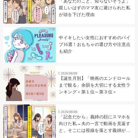
「あなたのこと、知らないそうよ」
親しいはずのママ友に避けられた私
が頭を下げた理由
中イキしたい女性におすすめのバイ
ブ16選！おもちゃの選び方や注意点
も紹介
2026/08/08
【誕生月別】「映画のエンドロール
まで観る」余韻を大切にする女性ラ
ンキング＜第１位～第３位＞
2026/08/08
「記念だから」義姉の顔にスマホを
向けた私→夫の一言で動画を見返す
と、そこには視線を落とす義姉が映
っていた