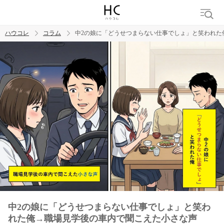
ハウコレ
コラム
中2の娘に「どうせつまらない仕事でしょ」と笑われた
検索
トレンド ワード
男の本音
男ウケ
NG行動
彼女
イイ女
婚活
中2の娘に「どうせつまらない仕事でしょ」と笑わ
れた俺→職場見学後の車内で聞こえた小さな声