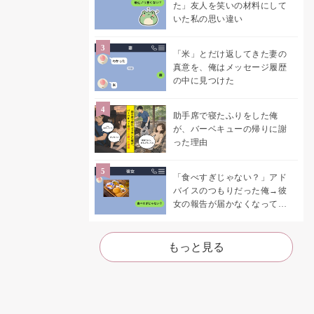
た」友人を笑いの材料にして
いた私の思い違い
「米」とだけ返してきた妻の
真意を、俺はメッセージ履歴
の中に見つけた
助手席で寝たふりをした俺
が、バーベキューの帰りに謝
った理由
「食べすぎじゃない？」アド
バイスのつもりだった俺→彼
女の報告が届かなくなって、
初めて自分の言葉を読み返し
た
もっと見る