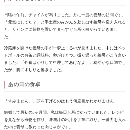
日曜の午前、チャイムが鳴りました。月に一度の義母の訪問です。
「元気にしてた？」と手土産のみかんを差し出す義母を迎え入れる
と、リビングに荷物を置いてまっすぐ台所へ向かっていきまし
た。
冷蔵庫を開けた義母の手が一瞬止まるのが見えました。中にはペッ
トボトルのお茶と調味料、卵がひとつ。振り返った義母がこう言い
ました。「外食ばかりして料理してあげなよ」。穏やかな口調でし
たが、胸にずしりと響きました。
あの日の食卓
「すみません」。頭を下げるのはもう何度目かわかりません。
結婚して最初の3ヶ月間、私は毎日台所に立っていました。レシピ
を見ながら煮物を作り、味噌汁の出汁を丁寧に取り、一番力を入れ
たのは義母に教わった肉じゃがです。