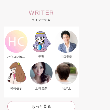
WRITER
ライター紹介
ハウコレ編集
千夜
川口美樹
部．
神崎桃子
上岡 史奈
P山P太
もっと見る