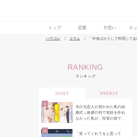
トップ
恋愛
片思い
カ
ハウコレ
コラム
「外食ばかりして料理してあ
検索
RANKING
トレンド ワード
ランキング
男の本音
男ウケ
NG行動
彼女
イイ
DAILY
WEEKLY
夫の元恋人が招かれた私の結
婚式→挨拶の列で笑顔を作れ
なかった私が、控室の前で彼
女を呼び止めた理由
「笑ってくれてると思って