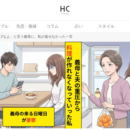
ップル
失恋・復縁
コラム
占い
スタイル
げなよ」と言う義母に、私が返せなかった一言
女
婚活