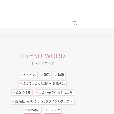
TREND WORD
トレンドワード
#
セックス
#
婚活
#
結婚
#
婚活で出会った論外な男性の話
#
恋愛の悩み
#
出会い系で不倫された件
#
義両親、私の代わりにブライダルフェアへ
#
男の本音
#
モテテク