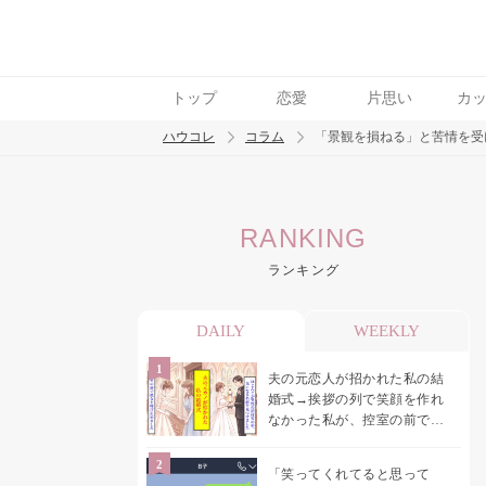
トップ
恋愛
片思い
カ
ハウコレ
コラム
「景観を損ねる」と苦情を受
検索
RANKING
トレンド ワード
ランキング
男の本音
男ウケ
NG行動
彼女
イイ
DAILY
WEEKLY
夫の元恋人が招かれた私の結
婚式→挨拶の列で笑顔を作れ
なかった私が、控室の前で彼
女を呼び止めた理由
「笑ってくれてると思って