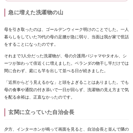
急に増えた洗濯物の山
母を引き取ったのは、ゴールデンウィーク明けのことでした。一人
暮らしをしていた70代の母の足腰が急に弱り、当面は我が家で世話
をすることになったのです。
それまで3人分だった洗濯物が、母の介護用パジャマやタオル、シ
ーツが加わって倍近くに増えました。ベランダの物干し竿だけでは
間に合わず、庭にも竿を出して並べる日が続きました。
「近所からどう見えるかな」と頭をよぎることはありました。でも
母の食事や通院の付き添いで一日が回らず、洗濯物の見え方まで気
を配る余裕は、正直なかったのです。
玄関に立っていた自治会長
夕方、インターホンが鳴って画面を見ると、自治会長と並んで隣の