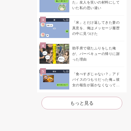
た」友人を笑いの材料にして
いた私の思い違い
「米」とだけ返してきた妻の
真意を、俺はメッセージ履歴
の中に見つけた
助手席で寝たふりをした俺
が、バーベキューの帰りに謝
った理由
「食べすぎじゃない？」アド
バイスのつもりだった俺→彼
女の報告が届かなくなって、
初めて自分の言葉を読み返し
た
もっと見る