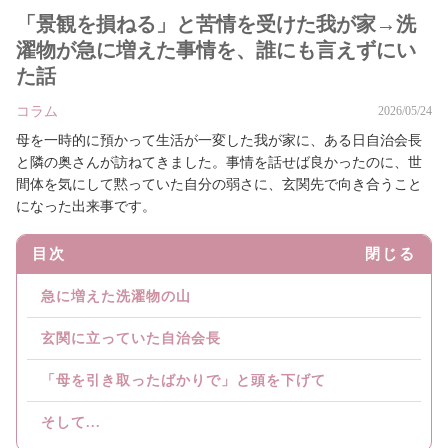
「景観を損ねる」と苦情を受けた我が家→洗
濯物が急に増えた事情を、誰にも言えずにい
た話
コラム
2026/05/24
母を一時的に預かって生活が一変した我が家に、ある日自治会長
と隣の奥さんが訪ねてきました。事情を話せば良かったのに、世
間体を気にして黙っていた自分の弱さに、玄関先で向き合うこと
になった出来事です。
目次
閉じる
急に増えた洗濯物の山
玄関に立っていた自治会長
「母を引き取ったばかりで」と頭を下げて
そして...