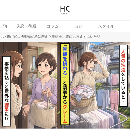
ップル
失恋・復縁
コラム
占い
スタイル
けた我が家→洗濯物が急に増えた事情を、誰にも言えずにいた話
女
婚活