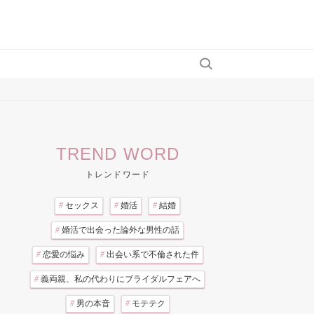
TREND WORD
トレンドワード
#
セックス
#
婚活
#
結婚
#
婚活で出会った論外な男性の話
#
恋愛の悩み
#
出会い系で不倫された件
#
義両親、私の代わりにブライダルフェアへ
#
男の本音
#
モテテク