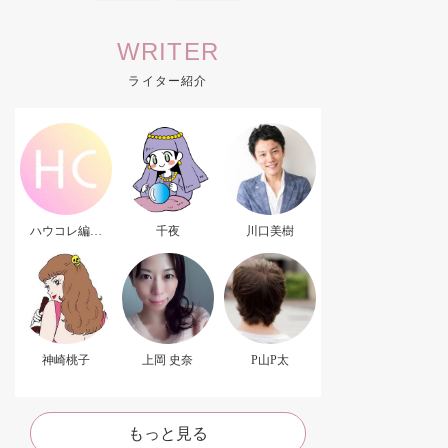
WRITER
ライター紹介
ハウコレ編集
千夜
川口美樹
部．
神崎桃子
上岡 史奈
P山P太
もっと見る