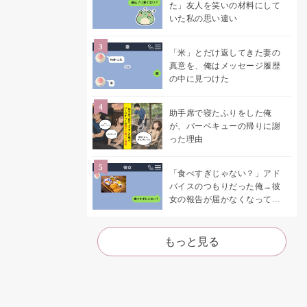
た」友人を笑いの材料にして
いた私の思い違い
「米」とだけ返してきた妻の
真意を、俺はメッセージ履歴
の中に見つけた
助手席で寝たふりをした俺
が、バーベキューの帰りに謝
った理由
「食べすぎじゃない？」アド
バイスのつもりだった俺→彼
女の報告が届かなくなって、
初めて自分の言葉を読み返し
た
もっと見る