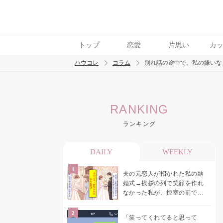
トップ
恋愛
片思い
カ
ハウコレ
コラム
別れ話の途中で、私の嫌いな
検索
RANKING
トレンド ワード
ランキング
男の本音
男ウケ
NG行動
彼女
イイ
DAILY
WEEKLY
夫の元恋人が招かれた私の結
婚式→挨拶の列で笑顔を作れ
なかった私が、控室の前で彼
女を呼び止めた理由
「笑ってくれてると思って