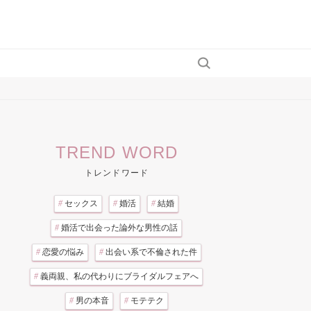
TREND WORD
トレンドワード
#
セックス
#
婚活
#
結婚
#
婚活で出会った論外な男性の話
#
恋愛の悩み
#
出会い系で不倫された件
#
義両親、私の代わりにブライダルフェアへ
#
男の本音
#
モテテク