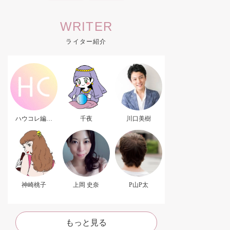
WRITER
ライター紹介
ハウコレ編集
千夜
川口美樹
部．
神崎桃子
上岡 史奈
P山P太
もっと見る