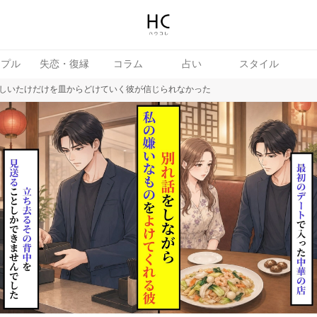
ップル
失恋・復縁
コラム
占い
スタイル
しいたけだけを皿からどけていく彼が信じられなかった
女
婚活