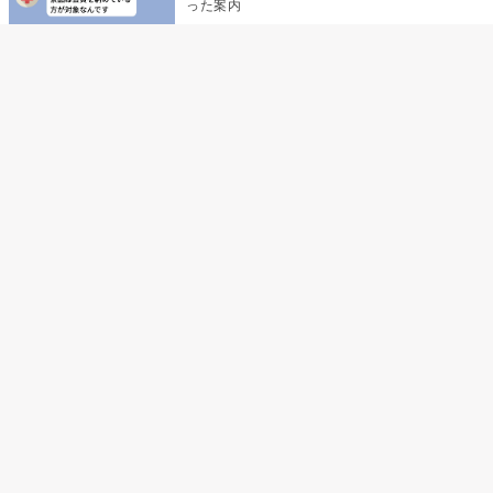
った案内
デート前日の夜から既読がつかない彼氏→そ
の日私が決めたこと
デート前日の夜から既読をつけなかった俺→
待ち合わせ場所で待っていた事実とは
助手席で寝たふりをした俺が、バーベキュー
の帰りに謝った理由
孫のお迎えを嫁に隠した私が、園の前で逃げ
続けた理由