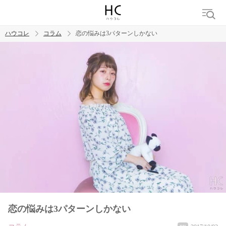
ハウコレ
コラム
恋の悩みは3パターンしかない
検索
トレンド ワード
男の本音
男ウケ
NG行動
彼女
イイ女
婚活
恋の悩みは3パターンしかない