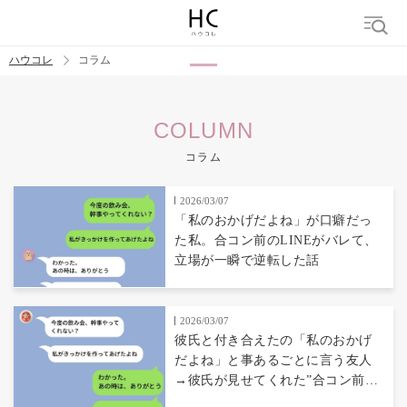
ハウコレ
コラム
検索
COLUMN
トレンド ワード
コラム
男の本音
男ウケ
NG行動
彼女
イイ女
婚活
2026/03/07
「私のおかげだよね」が口癖だっ
た私。合コン前のLINEがバレて、
立場が一瞬で逆転した話
2026/03/07
彼氏と付き合えたの「私のおかげ
だよね」と事あるごとに言う友人
→彼氏が見せてくれた”合コン前日
のLINE”で真実がわかった