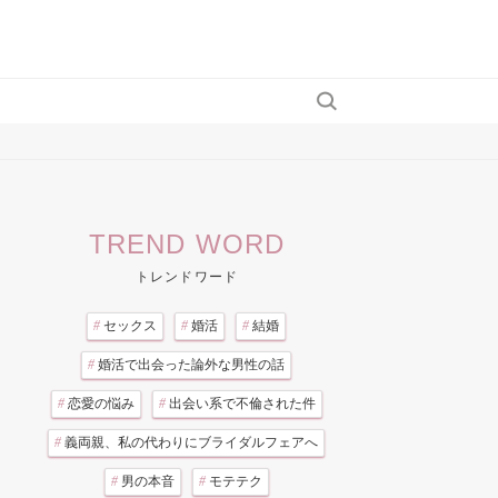
TREND WORD
トレンドワード
#
セックス
#
婚活
#
結婚
#
婚活で出会った論外な男性の話
#
恋愛の悩み
#
出会い系で不倫された件
#
義両親、私の代わりにブライダルフェアへ
#
男の本音
#
モテテク