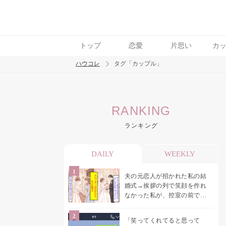
トップ
恋愛
片思い
カ
ハウコレ
タグ「カップル」
検索
RANKING
トレンド ワード
ランキング
結婚
セックス
カップル
男の本音
モ
DAILY
WEEKLY
夫の元恋人が招かれた私の結
婚式→挨拶の列で笑顔を作れ
なかった私が、控室の前で彼
女を呼び止めた理由
「笑ってくれてると思って