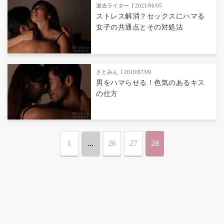
過去ライター
2021/06/05
ストレス解消？セックスにハマる
女子の共通点とその対処法
さとみん
2019/07/09
男をハマらせる！色気のあるキス
の仕方
1
...
26
27
28