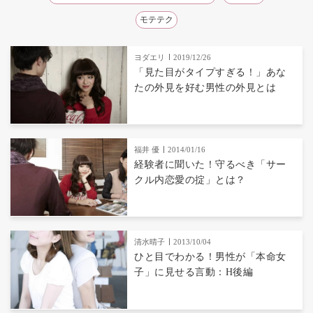
モテテク
ヨダエリ
2019/12/26
「見た目がタイプすぎる！」あな
たの外見を好む男性の外見とは
福井 優
2014/01/16
経験者に聞いた！守るべき「サー
クル内恋愛の掟」とは？
清水晴子
2013/10/04
ひと目でわかる！男性が「本命女
子」に見せる言動：H後編