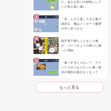
た」友人を笑いの材料にして
いた私の思い違い
「米」とだけ返してきた妻の
真意を、俺はメッセージ履歴
の中に見つけた
助手席で寝たふりをした俺
が、バーベキューの帰りに謝
った理由
「食べすぎじゃない？」アド
バイスのつもりだった俺→彼
女の報告が届かなくなって、
初めて自分の言葉を読み返し
た
もっと見る