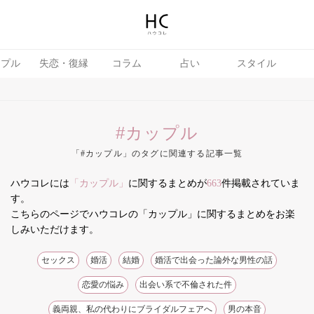
ップル
失恋・復縁
コラム
占い
スタイル
#カップル
「#カップル」のタグに関連する記事一覧
ハウコレには
「カップル」
に関するまとめが
663
件掲載されていま
テテク
婚活
す。
こちらのページでハウコレの「カップル」に関するまとめをお楽
しみいただけます。
セックス
婚活
結婚
婚活で出会った論外な男性の話
恋愛の悩み
出会い系で不倫された件
義両親、私の代わりにブライダルフェアへ
男の本音