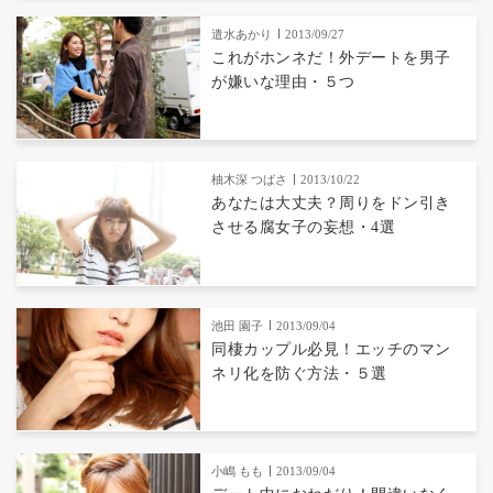
遣水あかり
2013/09/27
これがホンネだ！外デートを男子
が嫌いな理由・５つ
柚木深 つばさ
2013/10/22
あなたは大丈夫？周りをドン引き
させる腐女子の妄想・4選
池田 園子
2013/09/04
同棲カップル必見！エッチのマン
ネリ化を防ぐ方法・５選
小嶋 もも
2013/09/04