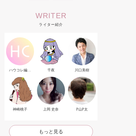
WRITER
ライター紹介
ハウコレ編集
千夜
川口美樹
部．
神崎桃子
上岡 史奈
P山P太
もっと見る