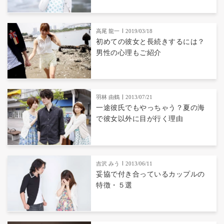
高尾 龍一
2019/03/18
初めての彼女と長続きするには？
男性の心理もご紹介
羽林 由鶴
2013/07/21
一途彼氏でもやっちゃう？夏の海
で彼女以外に目が行く理由
吉沢 みう
2013/06/11
妥協で付き合っているカップルの
特徴・５選