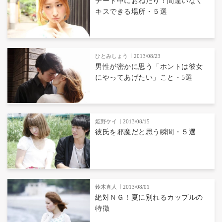
デート中におねだり！間違いなく
キスできる場所・５選
ひとみしょう
2013/08/23
男性が密かに思う「ホントは彼女
にやってあげたい」こと・5選
姫野ケイ
2013/08/15
彼氏を邪魔だと思う瞬間・５選
鈴木直人
2013/08/01
絶対ＮＧ！夏に別れるカップルの
特徴