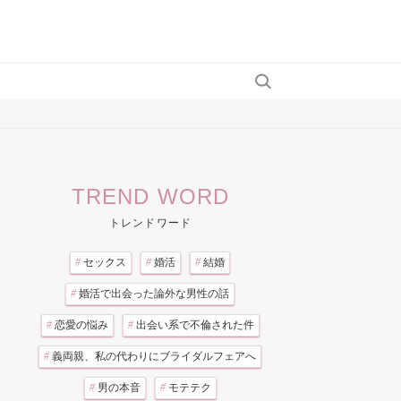
TREND WORD
トレンドワード
#
セックス
#
婚活
#
結婚
#
婚活で出会った論外な男性の話
#
恋愛の悩み
#
出会い系で不倫された件
#
義両親、私の代わりにブライダルフェアへ
#
男の本音
#
モテテク