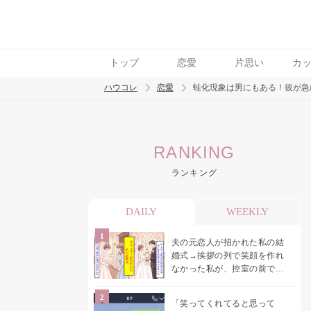
トップ
恋愛
片思い
カ
ハウコレ
恋愛
蛙化現象は男にもある！彼が急
検索
RANKING
トレンド ワード
ランキング
恋愛
DAILY
WEEKLY
夫の元恋人が招かれた私の結
婚式→挨拶の列で笑顔を作れ
なかった私が、控室の前で彼
女を呼び止めた理由
「笑ってくれてると思って