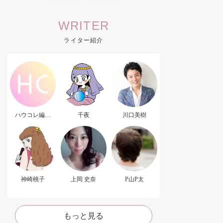
WRITER
ライター紹介
ハウコレ編集
千夜
川口美樹
部．
神崎桃子
上岡 史奈
P山P太
もっと見る