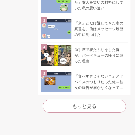
た」友人を笑いの材料にして
いた私の思い違い
「米」とだけ返してきた妻の
真意を、俺はメッセージ履歴
の中に見つけた
助手席で寝たふりをした俺
が、バーベキューの帰りに謝
った理由
「食べすぎじゃない？」アド
バイスのつもりだった俺→彼
女の報告が届かなくなって、
初めて自分の言葉を読み返し
た
もっと見る