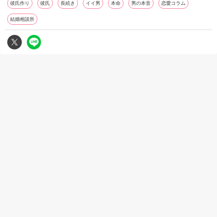
彼氏作り
彼氏
長続き
イイ男
本命
男の本音
恋愛コラム
結婚相談所