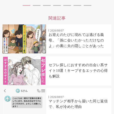
関連記事
2026/08/07
お迎えのたびに現れては逃げる義
母。「孫に会いたかっただけなの
よ」の裏に夫の隠しごとがあった
セフレ探しにおすすめの出会い系サ
イト10選！キープするエッチの心得
も解説
2026/08/07
マッチング相手から届いた同じ返信
で、私が冷めた理由