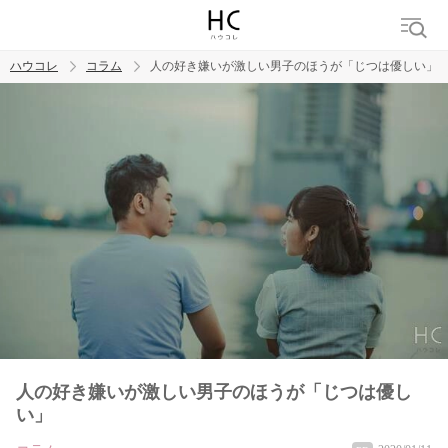
ハウコレ
コラム
人の好き嫌いが激しい男子のほうが「じつは優しい」
検索
トレンド ワード
男の本音
男ウケ
NG行動
彼女
イイ女
婚活
人の好き嫌いが激しい男子のほうが「じつは優し
い」