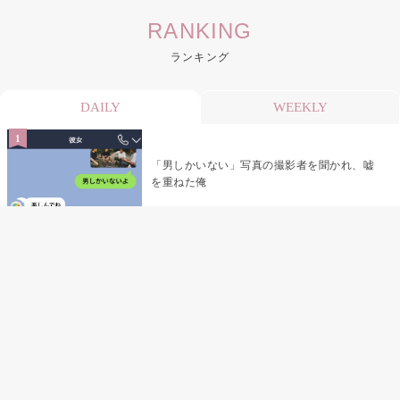
RANKING
ランキング
DAILY
WEEKLY
「男しかいない」写真の撮影者を聞かれ、嘘
を重ねた俺
「米」とだけ返してきた妻の真意を、俺はメ
ッセージ履歴の中に見つけた
指名客の予約を動かし続けた私が、定型文を
消して本当の理由を書くまで