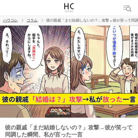
ハウコレ
コラム
彼の親戚「まだ結婚しないの？」攻撃→彼が笑って同
検索
トレンド ワード
男の本音
男ウケ
NG行動
彼女
イイ女
婚活
彼の親戚「まだ結婚しないの？」攻撃→彼が笑って
同調した瞬間、私が言った一言