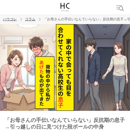
ハウコレ
コラム
「お母さんの手伝いなんていらない」反抗期の息子→
検索
トレンド ワード
男の本音
男ウケ
NG行動
彼女
イイ女
婚活
「お母さんの手伝いなんていらない」反抗期の息子
→引っ越しの日に見つけた段ボールの中身