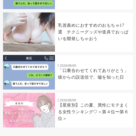
乳首責めにおすすめのおもちゃ17
選 チクニーグッズや道具でおっぱ
いを開発しちゃおう
2026/08/09
「口裏合わせてくれてありがとう」
彼からの誤送信で、嘘を知った日
2026/08/09
【星座別】この夏、異性にモテまく
る女性ランキング♡＜第４位〜第６
位＞