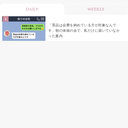
DAILY
WEEKLY
「景品は会費を納めている方が対象なんで
す」朝の体操の会で、私だけに届いていなか
った案内
デート前日の夜から既読がつかない彼氏→そ
の日私が決めたこと
デート前日の夜から既読をつけなかった俺→
待ち合わせ場所で待っていた事実とは
助手席で寝たふりをした俺が、バーベキュー