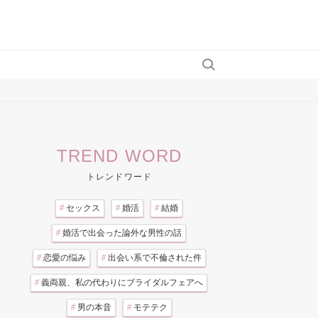
TREND WORD
トレンドワード
#
セックス
#
婚活
#
結婚
#
婚活で出会った論外な男性の話
#
恋愛の悩み
#
出会い系で不倫された件
#
義両親、私の代わりにブライダルフェアへ
#
男の本音
#
モテテク