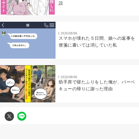
説
2026/08/06
スマホが壊れた５日間、娘への返事を
便箋に書いては消していた私
2026/08/06
助手席で寝たふりをした俺が、バーベ
キューの帰りに謝った理由