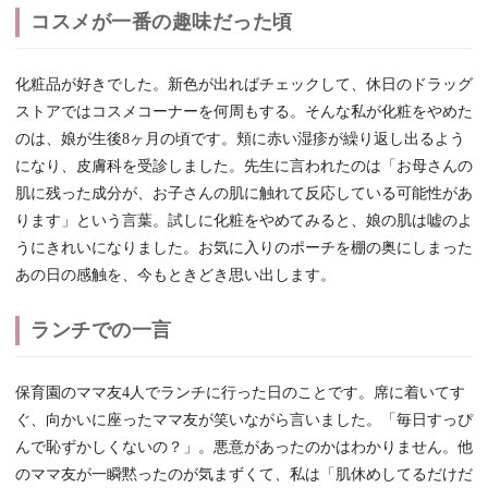
コスメが一番の趣味だった頃
化粧品が好きでした。新色が出ればチェックして、休日のドラッグ
ストアではコスメコーナーを何周もする。そんな私が化粧をやめた
のは、娘が生後8ヶ月の頃です。頬に赤い湿疹が繰り返し出るよう
になり、皮膚科を受診しました。先生に言われたのは「お母さんの
肌に残った成分が、お子さんの肌に触れて反応している可能性があ
ります」という言葉。試しに化粧をやめてみると、娘の肌は嘘のよ
うにきれいになりました。お気に入りのポーチを棚の奥にしまった
あの日の感触を、今もときどき思い出します。
ランチでの一言
保育園のママ友4人でランチに行った日のことです。席に着いてす
ぐ、向かいに座ったママ友が笑いながら言いました。「毎日すっぴ
んで恥ずかしくないの？」。悪意があったのかはわかりません。他
のママ友が一瞬黙ったのが気まずくて、私は「肌休めしてるだけだ