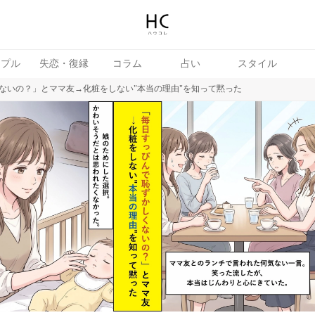
ップル
失恋・復縁
コラム
占い
スタイル
ないの？」とママ友→化粧をしない"本当の理由"を知って黙った
女
婚活