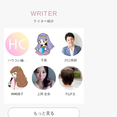
WRITER
ライター紹介
ハウコレ編集
千夜
川口美樹
部．
神崎桃子
上岡 史奈
P山P太
もっと見る