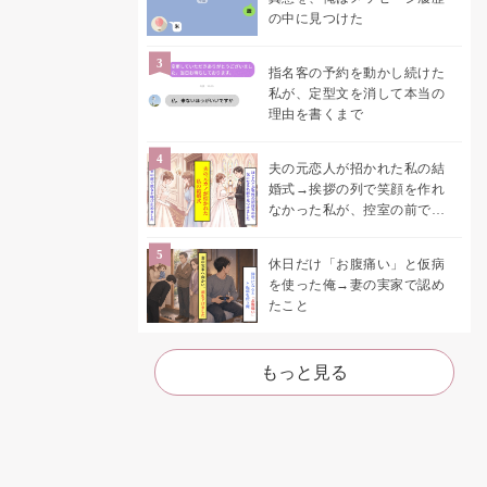
の中に見つけた
指名客の予約を動かし続けた
私が、定型文を消して本当の
理由を書くまで
夫の元恋人が招かれた私の結
婚式→挨拶の列で笑顔を作れ
なかった私が、控室の前で彼
女を呼び止めた理由
休日だけ「お腹痛い」と仮病
を使った俺→妻の実家で認め
たこと
もっと見る