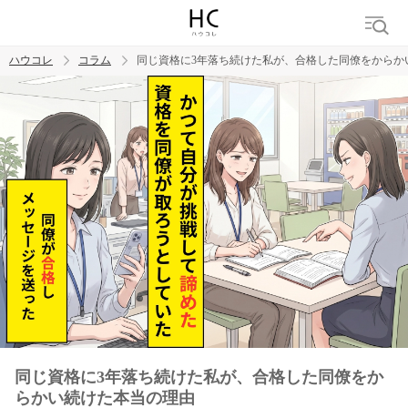
ハウコレ
コラム
同じ資格に3年落ち続けた私が、合格した同僚をからか
検索
トレンド ワード
男の本音
男ウケ
NG行動
彼女
イイ女
婚活
同じ資格に3年落ち続けた私が、合格した同僚をか
らかい続けた本当の理由