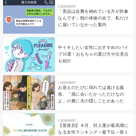
2026/08/07
「景品は会費を納めている方が対象
なんです」朝の体操の会で、私だけ
に届いていなかった案内
中イキしたい女性におすすめのバイ
ブ16選！おもちゃの選び方や注意点
も紹介
2026/08/07
お迎えのたびに現れては逃げる義
母。「孫に会いたかっただけなの
よ」の裏に夫の隠しごとがあった
2026/08/07
【星座別】８月、対人運が最高潮に
なる女性ランキング＜最下位～第１