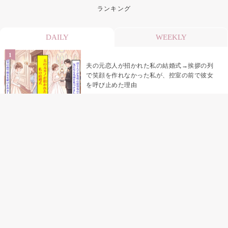
ランキング
DAILY
WEEKLY
夫の元恋人が招かれた私の結婚式→挨拶の列
で笑顔を作れなかった私が、控室の前で彼女
を呼び止めた理由
助手席で寝たふりをした俺が、バーベキュー
の帰りに謝った理由
「景品は会費を納めている方が対象なんで
す」朝の体操の会で、私だけに届いていなか
った案内