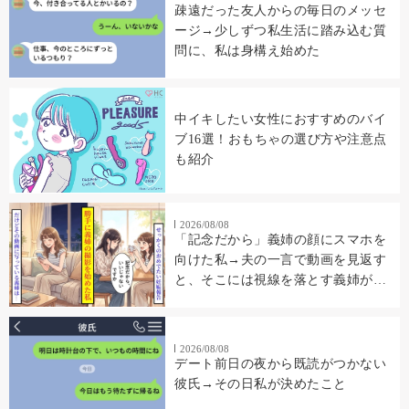
疎遠だった友人からの毎日のメッセ
ージ→少しずつ私生活に踏み込む質
問に、私は身構え始めた
中イキしたい女性におすすめのバイ
ブ16選！おもちゃの選び方や注意点
も紹介
2026/08/08
「記念だから」義姉の顔にスマホを
向けた私→夫の一言で動画を見返す
と、そこには視線を落とす義姉が映
っていた
2026/08/08
デート前日の夜から既読がつかない
彼氏→その日私が決めたこと