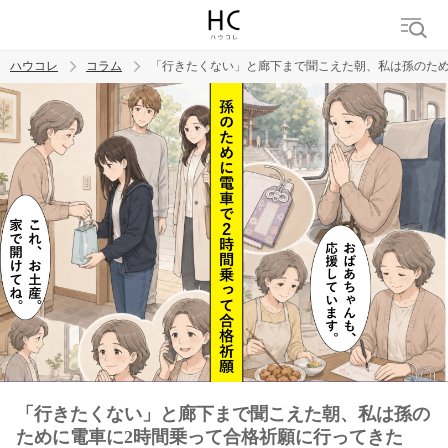
ハウコレ
コラム
「行きたくない」と廊下まで聞こえた朝、私は孫のため
検索
トレンド ワード
男の本音
男ウケ
NG行動
彼女
イイ女
婚活
「行きたくない」と廊下まで聞こえた朝、私は孫の
ために電車に2時間乗って合格祈願に行ってきた