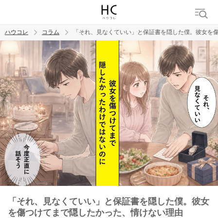
ハウコレ
コラム
「それ、見なくていい」と保証書を隠した僕。彼女を
検索
トレンド ワード
男の本音
男ウケ
NG行動
彼女
イイ女
婚活
「それ、見なくていい」と保証書を隠した僕。彼女
を傷つけてまで隠したかった、情けない理由