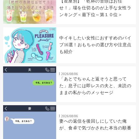
【星座別】「乾杯の音頭はお任
せ！」場を仕切るのが上手な女性ラ
ンキング＜最下位～第１０位＞
中イキしたい女性におすすめのバイ
ブ16選！おもちゃの選び方や注意点
も紹介
2026/08/06
「あとでちゃんと返そうと思って
た」息子には即レスの夫と、未読の
ままの私からのメッセージ
2026/08/06
妻への返信を後回しにしていた俺
が、食卓で気づかされた本当の順番