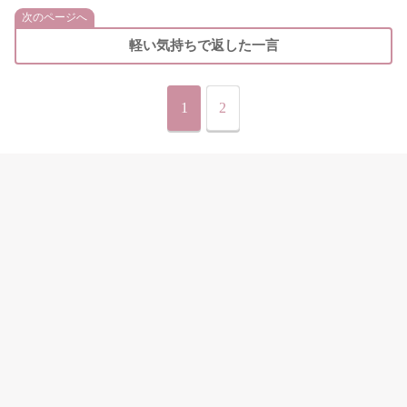
次のページへ
軽い気持ちで返した一言
1
2