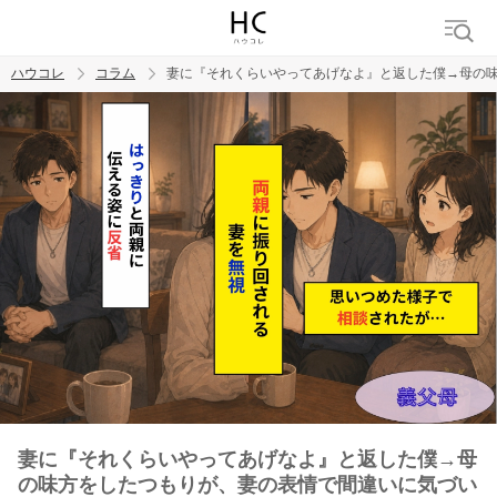
ハウコレ
コラム
妻に『それくらいやってあげなよ』と返した僕→母の
検索
トレンド ワード
男の本音
男ウケ
NG行動
彼女
イイ女
婚活
妻に『それくらいやってあげなよ』と返した僕→母
の味方をしたつもりが、妻の表情で間違いに気づい