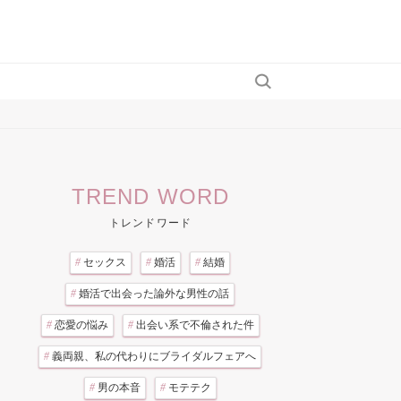
TREND WORD
トレンドワード
#
セックス
#
婚活
#
結婚
#
婚活で出会った論外な男性の話
#
恋愛の悩み
#
出会い系で不倫された件
#
義両親、私の代わりにブライダルフェアへ
#
男の本音
#
モテテク