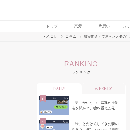
トップ
恋愛
片思い
カ
ハウコレ
コラム
彼が間違えて送ったメモの写
検索
RANKING
トレンド ワード
ランキング
男の本音
男ウケ
NG行動
彼女
イイ
DAILY
WEEKLY
「男しかいない」写真の撮影
者を聞かれ、嘘を重ねた俺
「米」とだけ返してきた妻の
真意を、俺はメッセージ履歴