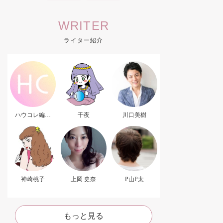
WRITER
ライター紹介
ハウコレ編集
千夜
川口美樹
部．
神崎桃子
上岡 史奈
P山P太
もっと見る