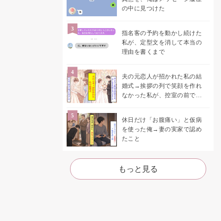
の中に見つけた
指名客の予約を動かし続けた
私が、定型文を消して本当の
理由を書くまで
夫の元恋人が招かれた私の結
婚式→挨拶の列で笑顔を作れ
なかった私が、控室の前で彼
女を呼び止めた理由
休日だけ「お腹痛い」と仮病
を使った俺→妻の実家で認め
たこと
もっと見る