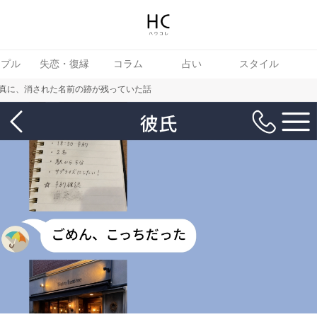
ップル
失恋・復縁
コラム
占い
スタイル
真に、消された名前の跡が残っていた話
女
婚活