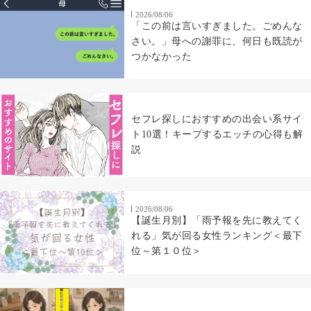
2026/08/06
「この前は言いすぎました。ごめんな
さい。」母への謝罪に、何日も既読が
つかなかった
セフレ探しにおすすめの出会い系サイ
ト10選！キープするエッチの心得も解
説
2026/08/06
【誕生月別】「雨予報を先に教えてく
れる」気が回る女性ランキング＜最下
位～第１０位＞