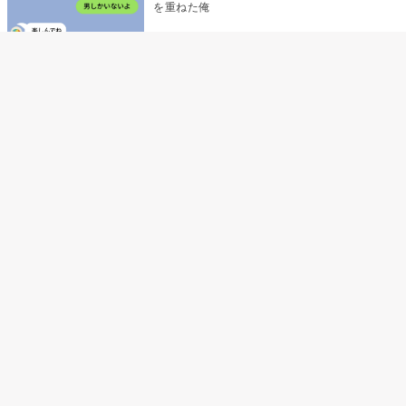
を重ねた俺
「米」とだけ返してきた妻の真意を、俺はメ
ッセージ履歴の中に見つけた
指名客の予約を動かし続けた私が、定型文を
消して本当の理由を書くまで
夫の元恋人が招かれた私の結婚式→挨拶の列
で笑顔を作れなかった私が、控室の前で彼女
を呼び止めた理由
休日だけ「お腹痛い」と仮病を使った俺→妻