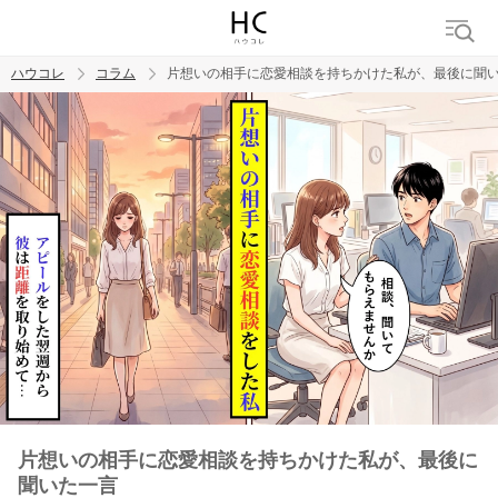
ハウコレ
コラム
片想いの相手に恋愛相談を持ちかけた私が、最後に聞
検索
トレンド ワード
男の本音
男ウケ
NG行動
彼女
イイ女
婚活
片想いの相手に恋愛相談を持ちかけた私が、最後に
聞いた一言