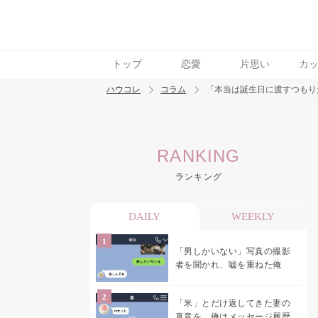
トップ
恋愛
片思い
カ
ハウコレ
コラム
「本当は誕生日に渡すつもり
検索
RANKING
トレンド ワード
ランキング
男の本音
男ウケ
NG行動
彼女
イイ
DAILY
WEEKLY
「男しかいない」写真の撮影
者を聞かれ、嘘を重ねた俺
「米」とだけ返してきた妻の
真意を、俺はメッセージ履歴