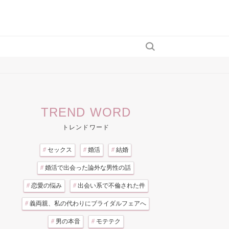
TREND WORD
トレンドワード
#
セックス
#
婚活
#
結婚
#
婚活で出会った論外な男性の話
#
恋愛の悩み
#
出会い系で不倫された件
#
義両親、私の代わりにブライダルフェアへ
#
男の本音
#
モテテク