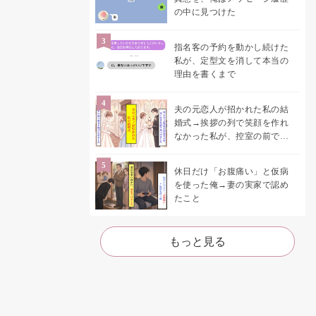
の中に見つけた
指名客の予約を動かし続けた
私が、定型文を消して本当の
理由を書くまで
夫の元恋人が招かれた私の結
婚式→挨拶の列で笑顔を作れ
なかった私が、控室の前で彼
女を呼び止めた理由
休日だけ「お腹痛い」と仮病
を使った俺→妻の実家で認め
たこと
もっと見る