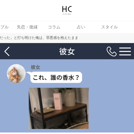
ップル
失恋・復縁
コラム
占い
スタイル
だった」と打ち明けた俺は、罪悪感を抱えたまま
女
婚活