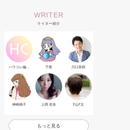
WRITER
ライター紹介
ハウコレ編集
千夜
川口美樹
部．
神崎桃子
上岡 史奈
P山P太
もっと見る