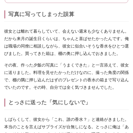
写真に写ってしまった誤算
彼女とは離れて暮らしていて、会えない週末も少なくありません。
だから来月の誕生日くらいは、ちゃんと喜ばせたかったんです。俺
は職場の同僚に相談しながら、彼女に似合いそうな香水をひとつ選
びました。買ってきた箱は、棚の奥に押し込んでおきました。
その夜、作った夕飯の写真に「うまくできた」と一言添えて、彼女
に送りました。料理を見せたかっただけなのに、撮った角度の関係
で、棚の隅に押し込んだはずのプレゼントの香水の箱まで写り込ん
でいたのです。その時、自分では全く気づきませんでした。
とっさに送った「気にしないで」
しばらくして、彼女から「これ、誰の香水？」と連絡がきました。
本当のことを言えばサプライズが台無しになる。とっさに俺は「あ