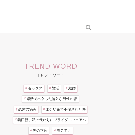
TREND WORD
トレンドワード
#
セックス
#
婚活
#
結婚
#
婚活で出会った論外な男性の話
#
恋愛の悩み
#
出会い系で不倫された件
#
義両親、私の代わりにブライダルフェアへ
#
男の本音
#
モテテク