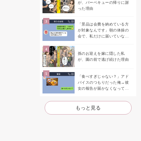
が、バーベキューの帰りに謝
った理由
「景品は会費を納めている方
が対象なんです」朝の体操の
会で、私だけに届いていなか
った案内
孫のお迎えを嫁に隠した私
が、園の前で逃げ続けた理由
「食べすぎじゃない？」アド
バイスのつもりだった俺→彼
女の報告が届かなくなって、
初めて自分の言葉を読み返し
た
もっと見る