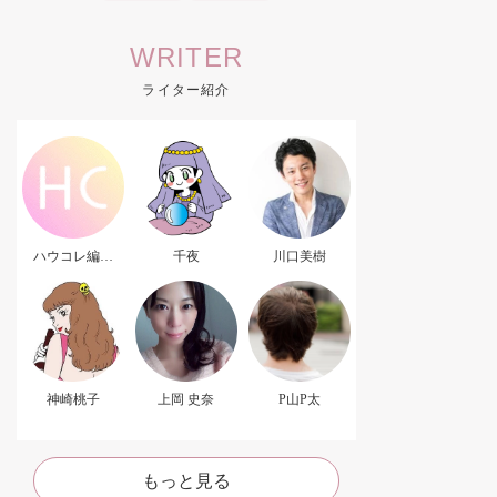
WRITER
ライター紹介
ハウコレ編集
千夜
川口美樹
部．
神崎桃子
上岡 史奈
P山P太
もっと見る