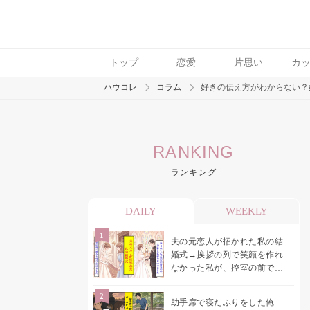
トップ
恋愛
片思い
カ
ハウコレ
コラム
好きの伝え方がわからない？
検索
RANKING
トレンド ワード
ランキング
男の本音
男ウケ
NG行動
彼女
イイ
DAILY
WEEKLY
夫の元恋人が招かれた私の結
婚式→挨拶の列で笑顔を作れ
なかった私が、控室の前で彼
女を呼び止めた理由
助手席で寝たふりをした俺