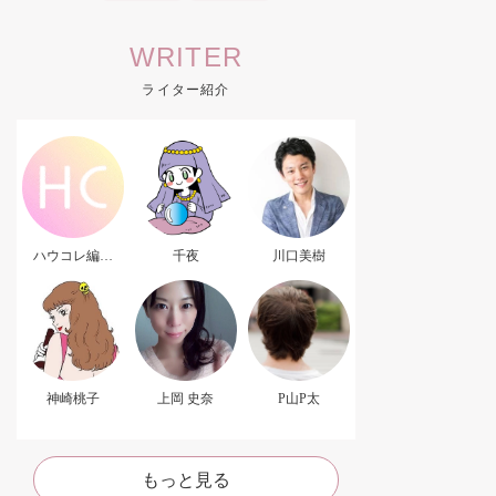
WRITER
ライター紹介
ハウコレ編集
千夜
川口美樹
部．
神崎桃子
上岡 史奈
P山P太
もっと見る