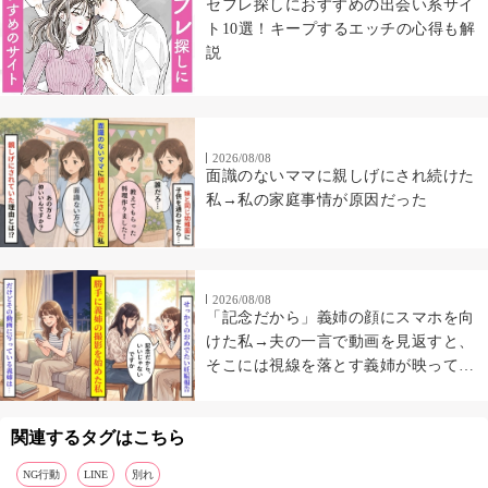
セフレ探しにおすすめの出会い系サイ
ト10選！キープするエッチの心得も解
説
2026/08/08
面識のないママに親しげにされ続けた
私→私の家庭事情が原因だった
2026/08/08
「記念だから」義姉の顔にスマホを向
けた私→夫の一言で動画を見返すと、
そこには視線を落とす義姉が映ってい
た
関連するタグはこちら
NG行動
LINE
別れ