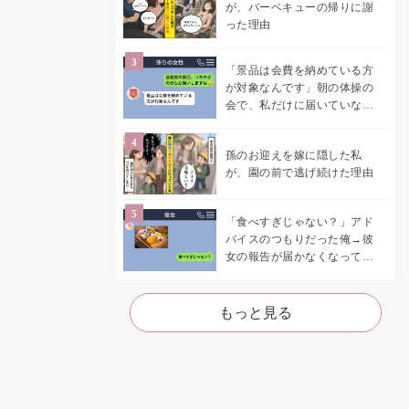
が、バーベキューの帰りに謝
った理由
「景品は会費を納めている方
が対象なんです」朝の体操の
会で、私だけに届いていなか
った案内
孫のお迎えを嫁に隠した私
が、園の前で逃げ続けた理由
「食べすぎじゃない？」アド
バイスのつもりだった俺→彼
女の報告が届かなくなって、
初めて自分の言葉を読み返し
た
もっと見る