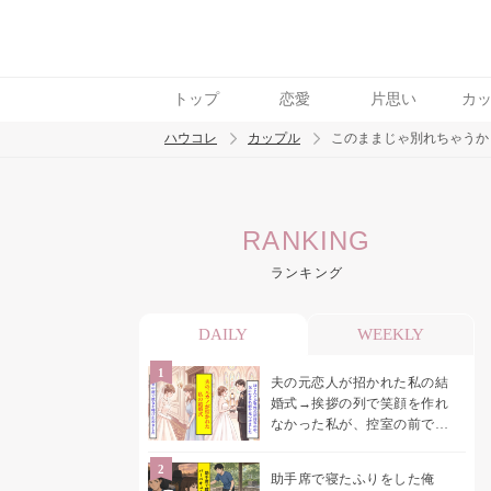
トップ
恋愛
片思い
カ
ハウコレ
カップル
このままじゃ別れちゃうか
検索
RANKING
トレンド ワード
ランキング
カップル
デート
エッチ
セックス
長
DAILY
WEEKLY
夫の元恋人が招かれた私の結
婚式→挨拶の列で笑顔を作れ
なかった私が、控室の前で彼
女を呼び止めた理由
助手席で寝たふりをした俺