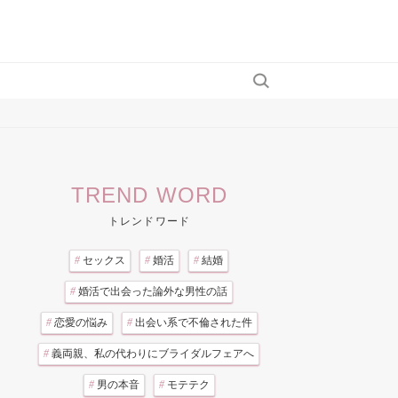
TREND WORD
トレンドワード
#
セックス
#
婚活
#
結婚
#
婚活で出会った論外な男性の話
#
恋愛の悩み
#
出会い系で不倫された件
#
義両親、私の代わりにブライダルフェアへ
#
男の本音
#
モテテク