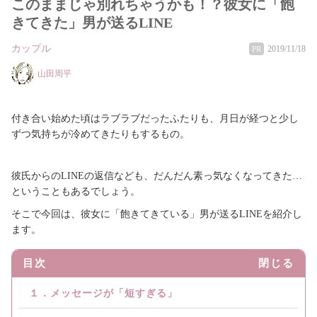
このままじゃ別れちゃうかも！？彼女に「飽
きてきた」男が送るLINE
カップル
2019/11/18
PR
山田周平
付き合い始めた頃はラブラブだったふたりも、月日が経つと少し
ずつ気持ちが冷めてきたりもするもの。
彼氏からのLINEの返信なども、だんだん素っ気なくなってきた…
ということもあるでしょう。
そこで今回は、彼女に「飽きてきている」男が送るLINEを紹介し
ます。
目次
閉じる
１．メッセージが「短すぎる」