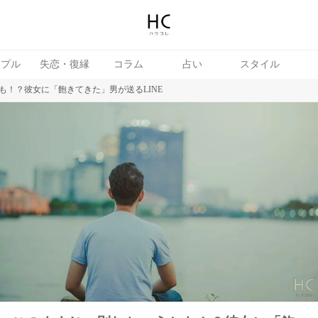
ップル
失恋・復縁
コラム
占い
スタイル
も！？彼女に「飽きてきた」男が送るLINE
続き