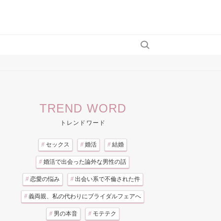
TREND WORD
トレンドワード
#
セックス
#
婚活
#
結婚
#
婚活で出会った論外な男性の話
#
恋愛の悩み
#
出会い系で不倫された件
#
義両親、私の代わりにブライダルフェアへ
#
男の本音
#
モテテク