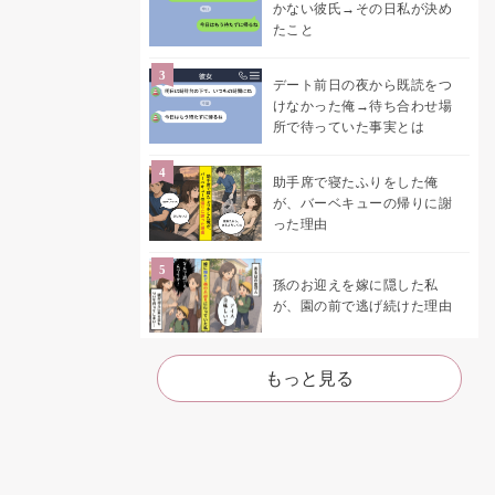
かない彼氏→その日私が決め
たこと
デート前日の夜から既読をつ
けなかった俺→待ち合わせ場
所で待っていた事実とは
助手席で寝たふりをした俺
が、バーベキューの帰りに謝
った理由
孫のお迎えを嫁に隠した私
が、園の前で逃げ続けた理由
もっと見る