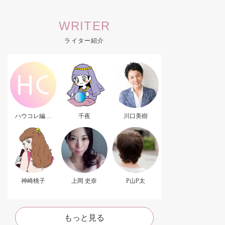
WRITER
ライター紹介
ハウコレ編集
千夜
川口美樹
部．
神崎桃子
上岡 史奈
P山P太
もっと見る