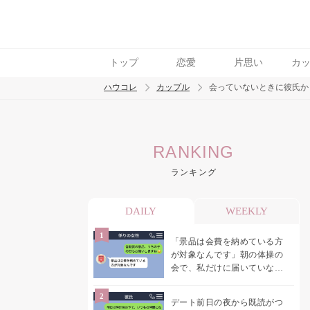
トップ
恋愛
片思い
カ
ハウコレ
カップル
会っていないときに彼氏か
検索
RANKING
トレンド ワード
ランキング
カップル
デート
エッチ
セックス
長
DAILY
WEEKLY
「景品は会費を納めている方
が対象なんです」朝の体操の
会で、私だけに届いていなか
った案内
デート前日の夜から既読がつ