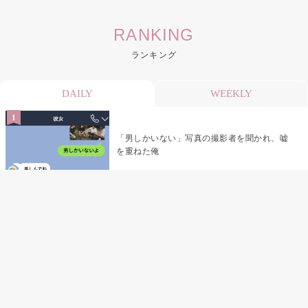
RANKING
ランキング
DAILY
WEEKLY
「男しかいない」写真の撮影者を聞かれ、嘘
を重ねた俺
「米」とだけ返してきた妻の真意を、俺はメ
ッセージ履歴の中に見つけた
指名客の予約を動かし続けた私が、定型文を
消して本当の理由を書くまで