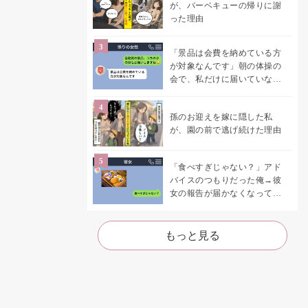
が、バーベキューの帰りに謝
った理由
「景品は会費を納めている方
が対象なんです」朝の体操の
会で、私だけに届いていなか
った案内
孫のお迎えを嫁に隠した私
が、園の前で逃げ続けた理由
「食べすぎじゃない？」アド
バイスのつもりだった俺→彼
女の報告が届かなくなって、
初めて自分の言葉を読み返し
た
もっと見る