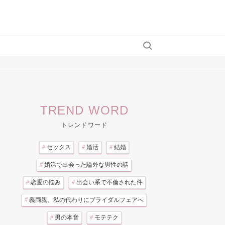
TREND WORD
トレンドワード
#
セックス
#
婚活
#
結婚
#
婚活で出会った論外な男性の話
#
恋愛の悩み
#
出会い系で不倫された件
#
義両親、私の代わりにブライダルフェアへ
#
男の本音
#
モテテク