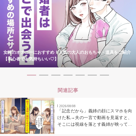
女性のオナニーにおすすめ！人気の大人のおもちゃ・道具をご紹介
【初心者でも気持ちいい♡】
関連記事
2026/08/08
「記念だから」義姉の顔にスマホを向
けた私→夫の一言で動画を見返すと、
そこには視線を落とす義姉が映ってい
た