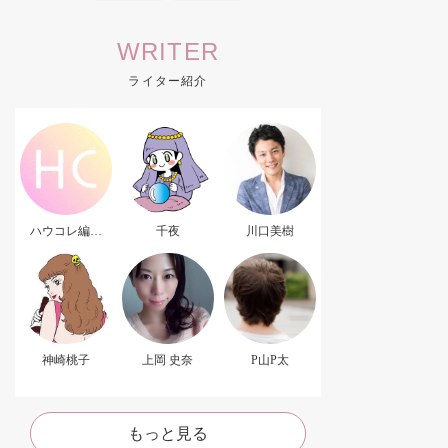
WRITER
ライター紹介
ハウコレ編集
千夜
川口美樹
部．
神崎桃子
上岡 史奈
P山P太
もっと見る