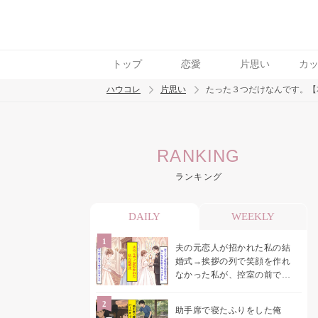
トップ
恋愛
片思い
カ
ハウコレ
片思い
たった３つだけなんです。【
検索
RANKING
トレンド ワード
ランキング
モテテク
恋がしたい
女磨き
DAILY
WEEKLY
夫の元恋人が招かれた私の結
婚式→挨拶の列で笑顔を作れ
なかった私が、控室の前で彼
女を呼び止めた理由
助手席で寝たふりをした俺