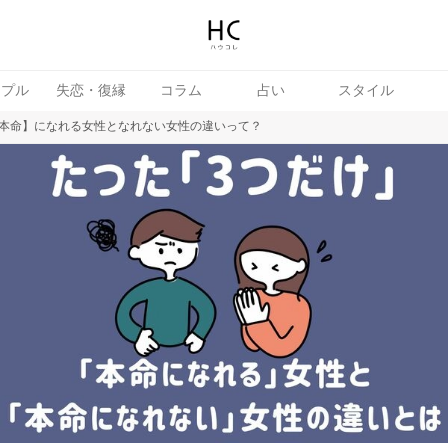
ップル
失恋・復縁
コラム
占い
スタイル
本命】になれる女性となれない女性の違いって？