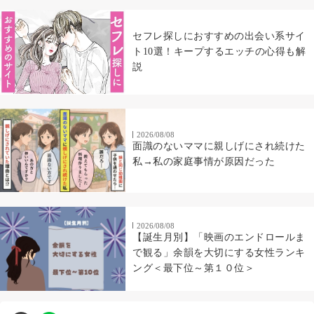
セフレ探しにおすすめの出会い系サイ
ト10選！キープするエッチの心得も解
説
2026/08/08
面識のないママに親しげにされ続けた
私→私の家庭事情が原因だった
2026/08/08
【誕生月別】「映画のエンドロールま
で観る」余韻を大切にする女性ランキ
ング＜最下位～第１０位＞