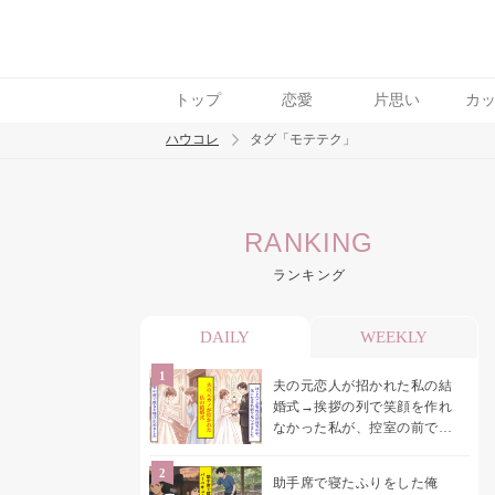
トップ
恋愛
片思い
カ
ハウコレ
タグ「モテテク」
検索
RANKING
トレンド ワード
ランキング
結婚
セックス
カップル
男の本音
モ
DAILY
WEEKLY
夫の元恋人が招かれた私の結
婚式→挨拶の列で笑顔を作れ
なかった私が、控室の前で彼
女を呼び止めた理由
助手席で寝たふりをした俺