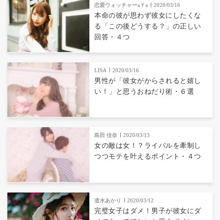
恋愛ウォッチャーaＹa
2020/03/16
本命の彼が思わず彼女にしたくな
る「この後どうする？」の正しい
回答・４つ
LISA
2020/03/16
男性が「彼女がからされると嬉し
い！」と思うおねだり術・６選
島田 佳奈
2020/03/13
女の敵は女！？ライバルを牽制し
つつモテを叶えるポイント・４つ
遣水あかり
2020/03/12
完璧女子はダメ！男子が彼女にダ