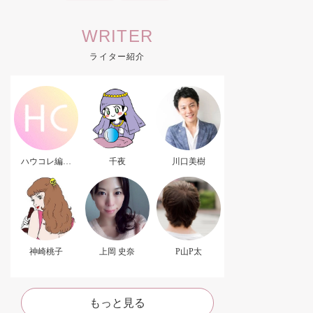
WRITER
ライター紹介
ハウコレ編集
千夜
川口美樹
部．
神崎桃子
上岡 史奈
P山P太
もっと見る