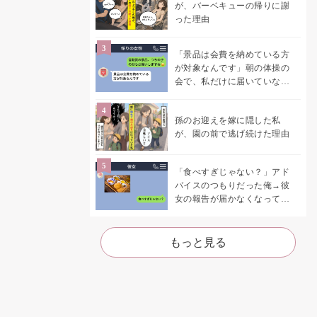
が、バーベキューの帰りに謝
った理由
「景品は会費を納めている方
が対象なんです」朝の体操の
会で、私だけに届いていなか
った案内
孫のお迎えを嫁に隠した私
が、園の前で逃げ続けた理由
「食べすぎじゃない？」アド
バイスのつもりだった俺→彼
女の報告が届かなくなって、
初めて自分の言葉を読み返し
た
もっと見る