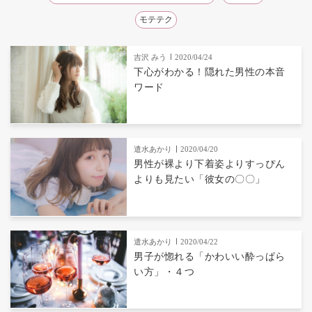
モテテク
吉沢 みう
2020/04/24
下心がわかる！隠れた男性の本音
ワード
遣水あかり
2020/04/20
男性が裸より下着姿よりすっぴん
よりも見たい「彼女の〇〇」
遣水あかり
2020/04/22
男子が惚れる「かわいい酔っぱら
い方」・４つ