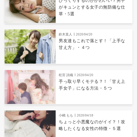
びっくりするのがかわいい？男子
がキュンとする女子の無防備な仕
草・5選
鈴木直人
2020/04/20
男友達もこれで落とす！「上手な
甘え方」・４つ
松宮 詩織
2020/04/20
手っ取り早くモテる？！「甘え上
手女子」になる方法・５つ
小嶋 もも
2020/04/18
ちょっと小悪魔なのがイイ？！攻
略したくなる女性の特徴・５選