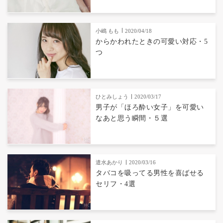
小嶋 もも
2020/04/18
からかわれたときの可愛い対応・5
つ
ひとみしょう
2020/03/17
男子が「ほろ酔い女子」を可愛い
なあと思う瞬間・５選
遣水あかり
2020/03/16
タバコを吸ってる男性を喜ばせる
セリフ・4選