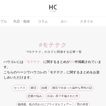
ップル
失恋・復縁
コラム
占い
スタイル
#モテテク
「#モテテク」のタグに関連する記事一覧
ハウコレには
「モテテク」
に関するまとめが
253
件掲載されていま
テテク
婚活
す。
こちらのページでハウコレの「モテテク」に関するまとめをお楽
しみいただけます。
セックス
婚活
結婚
婚活で出会った論外な男性の話
恋愛の悩み
出会い系で不倫された件
義両親、私の代わりにブライダルフェアへ
男の本音