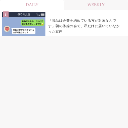
DAILY
WEEKLY
「景品は会費を納めている方が対象なんで
す」朝の体操の会で、私だけに届いていなか
った案内
デート前日の夜から既読がつかない彼氏→そ
の日私が決めたこと
デート前日の夜から既読をつけなかった俺→
待ち合わせ場所で待っていた事実とは
助手席で寝たふりをした俺が、バーベキュー
の帰りに謝った理由