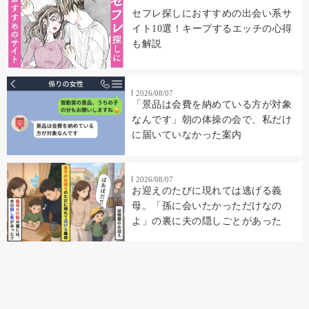
セフレ探しにおすすめの出会い系サ
イト10選！キープするエッチの心得
も解説
2026/08/07
「景品は会費を納めている方が対象
なんです」朝の体操の会で、私だけ
に届いていなかった案内
2026/08/07
お迎えのたびに現れては逃げる義
母。「孫に会いたかっただけなの
よ」の裏に夫の隠しごとがあった