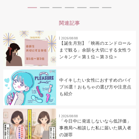
関連記事
2026/08/08
【誕生月別】「映画のエンドロール
まで観る」余韻を大切にする女性ラ
ンキング＜第１位～第３位＞
中イキしたい女性におすすめのバイ
ブ16選！おもちゃの選び方や注意点
も紹介
2026/08/08
「今日中に発送しないなら低評価」
事務局へ相談した私に届いた購入者
の謝罪