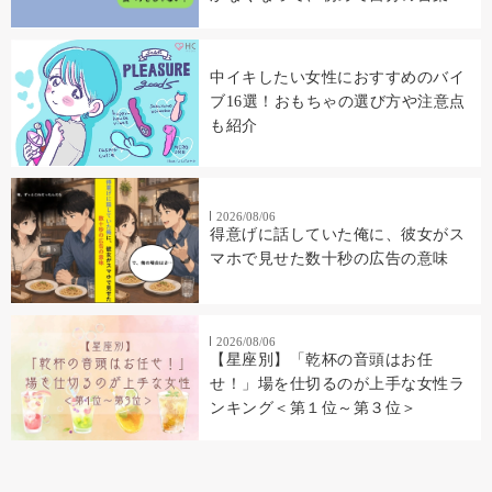
読み返した
中イキしたい女性におすすめのバイ
ブ16選！おもちゃの選び方や注意点
も紹介
2026/08/06
得意げに話していた俺に、彼女がス
マホで見せた数十秒の広告の意味
2026/08/06
【星座別】「乾杯の音頭はお任
せ！」場を仕切るのが上手な女性ラ
ンキング＜第１位～第３位＞