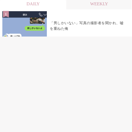
DAILY
WEEKLY
「男しかいない」写真の撮影者を聞かれ、嘘
を重ねた俺
「米」とだけ返してきた妻の真意を、俺はメ
ッセージ履歴の中に見つけた
指名客の予約を動かし続けた私が、定型文を
消して本当の理由を書くまで
夫の元恋人が招かれた私の結婚式→挨拶の列
で笑顔を作れなかった私が、控室の前で彼女
を呼び止めた理由