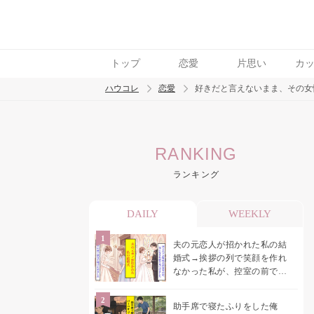
トップ
恋愛
片思い
カ
ハウコレ
恋愛
好きだと言えないまま、その女
検索
RANKING
トレンド ワード
ランキング
恋愛
DAILY
WEEKLY
夫の元恋人が招かれた私の結
婚式→挨拶の列で笑顔を作れ
なかった私が、控室の前で彼
女を呼び止めた理由
助手席で寝たふりをした俺