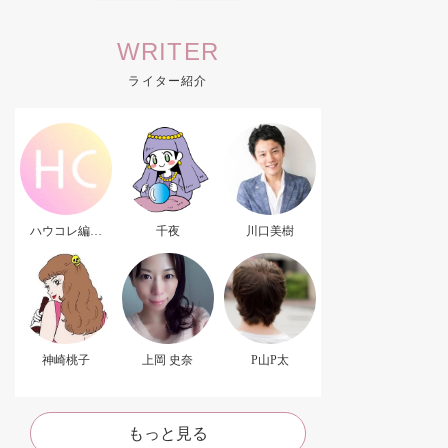
WRITER
ライター紹介
ハウコレ編集
千夜
川口美樹
部．
神崎桃子
上岡 史奈
P山P太
もっと見る