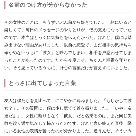
名前のつけ方が分からなかった
その女性のことは、もうずいぶん前から好きでした。一緒にいると
楽しくて、毎日のメッセージのやりとりが、僕の支えになっていた
のです。本当はとっくに気持ちを伝えたかった。けれど、僕には踏
み出せない理由がありました。以前の恋愛で、まだ相手の気持ちを
確かめないうちに「彼女」と呼んでしまい、相手を戸惑わせてしま
ったことがあったのです。だから今度こそ、ちゃんと順番を守りた
い。そう思っているうちに、肝心の言葉だけが言えずにいました。
とっさに出てしまった言葉
友人は僕たちを見比べて、にこやかに尋ねました。「もしかして彼
女？」。その質問に、僕は少し慌てて首を振りました。「いや、友
達だよ」。女性に断りもなく「彼女」だと名乗るのは、また同じ失
敗を繰り返す気がして怖かったのです。けれど言い終えた直後、隣
にいる女性の表情が曇ったのが分かりました。違うんだ、そういう