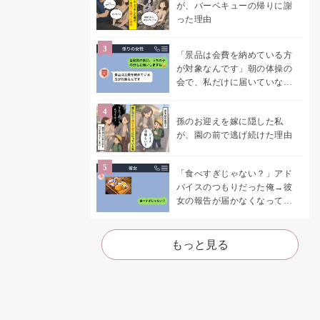
が、バーベキューの帰りに謝
った理由
「景品は会費を納めている方
が対象なんです」朝の体操の
会で、私だけに届いていなか
った案内
孫のお迎えを嫁に隠した私
が、園の前で逃げ続けた理由
「食べすぎじゃない？」アド
バイスのつもりだった俺→彼
女の報告が届かなくなって、
初めて自分の言葉を読み返し
た
もっと見る