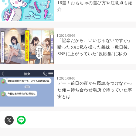
16選！おもちゃの選び方や注意点も紹
介
2026/08/08
「記念だから、いいじゃないですか」
断ったのに私を撮った義妹→数日後、
SNSに上がっていた"反応集"に私の顔
があった
2026/08/08
デート前日の夜から既読をつけなかっ
た俺→待ち合わせ場所で待っていた事
実とは