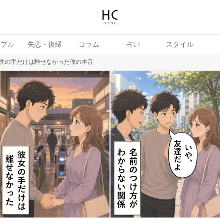
ップル
失恋・復縁
コラム
占い
スタイル
性の手だけは離せなかった僕の本音