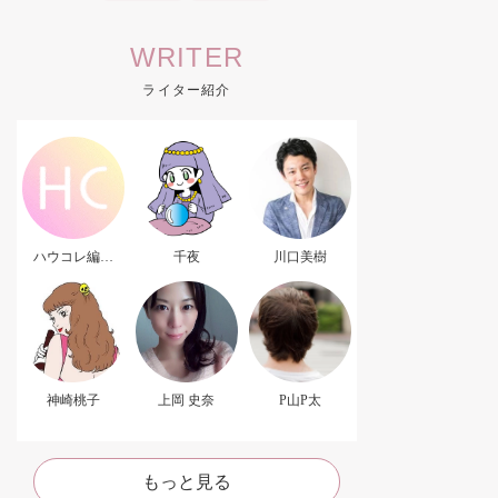
WRITER
ライター紹介
ハウコレ編集
千夜
川口美樹
部．
神崎桃子
上岡 史奈
P山P太
もっと見る