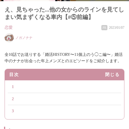
え、見ちゃった...他の女からのラインを見てし
まい気まずくなる車内【#⑤前編】
恋愛
2023/01/07
PR
ノガノナナ
全10話でお送りする「婚活HISTORY〜11個上のう◯こ編〜」婚活
中のナナが出会った年上メンズとのエピソードをご紹介します。
目次
閉じる
1
2
3