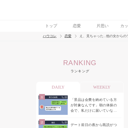
トップ
恋愛
片思い
カ
ハウコレ
恋愛
え、見ちゃった...他の女から
検索
RANKING
トレンド ワード
ランキング
恋愛
DAILY
WEEKLY
「景品は会費を納めている方
が対象なんです」朝の体操の
会で、私だけに届いていなか
った案内
デート前日の夜から既読がつ