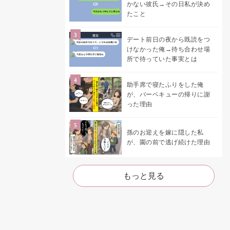
かない彼氏→その日私が決め
たこと
デート前日の夜から既読をつ
けなかった俺→待ち合わせ場
所で待っていた事実とは
助手席で寝たふりをした俺
が、バーベキューの帰りに謝
った理由
孫のお迎えを嫁に隠した私
が、園の前で逃げ続けた理由
もっと見る