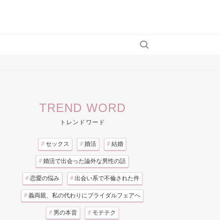
TREND WORD
トレンドワード
#
セックス
#
婚活
#
結婚
#
婚活で出会った論外な男性の話
#
恋愛の悩み
#
出会い系で不倫された件
#
義両親、私の代わりにブライダルフェアへ
#
男の本音
#
モテテク