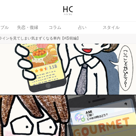
ップル
失恋・復縁
コラム
占い
スタイル
のラインを見てしまい気まずくなる車内【#⑤前編】