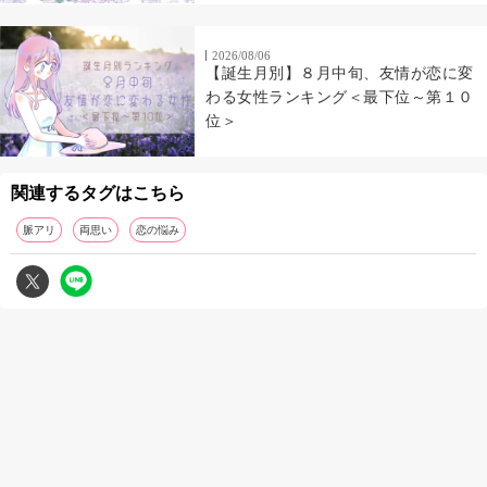
2026/08/06
【誕生月別】８月中旬、友情が恋に変
わる女性ランキング＜最下位～第１０
位＞
関連するタグはこちら
脈アリ
両思い
恋の悩み