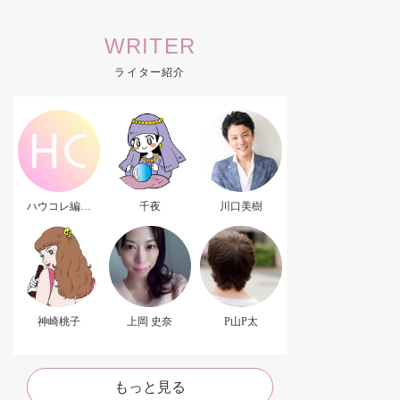
WRITER
ライター紹介
ハウコレ編集
千夜
川口美樹
部．
神崎桃子
上岡 史奈
P山P太
もっと見る