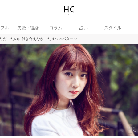
ップル
失恋・復縁
コラム
占い
スタイル
リだったのに付き合えなかった４つのパターン