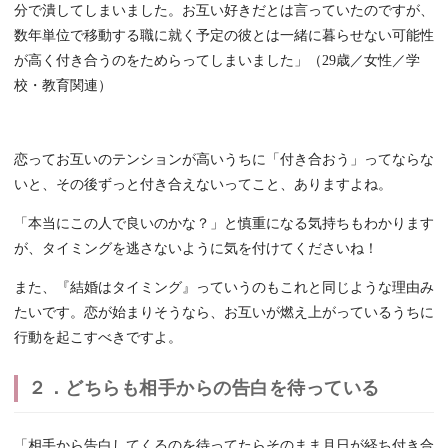
分で潰してしまいました。お互い好きだとは言っていたのですが、
数年単位で移動する職に就く予定の彼とは一緒に暮らせない可能性
が高く付き合うのをためらってしまいました」（29歳／女性／学
校・教育関連）
恋ってお互いのテンションが高いうちに「付き合おう」ってならな
いと、その後ずっと付き合えないってこと、ありますよね。
「本当にこの人で良いのかな？」と慎重になる気持ちもわかります
が、タイミングを逃さないように気を付けてくださいね！
また、『結婚はタイミング』っていうのもこれと同じような理由み
たいです。恋が始まりそうなら、お互いが燃え上がっているうちに
行動を起こすべきですよ。
２．どちらも相手からの告白を待っている
「相手から告白してくるのを待ってたらそのまま月日が経ち付き合