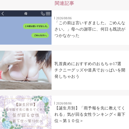
関連記事
2026/08/06
「この前は言いすぎました。ごめんな
さい。」母への謝罪に、何日も既読が
つかなかった
乳首責めにおすすめのおもちゃ17選
チクニーグッズや道具でおっぱいを開
発しちゃおう
2026/08/06
【誕生月別】「雨予報を先に教えてく
れる」気が回る女性ランキング＜最下
位～第１０位＞