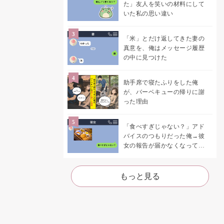
た」友人を笑いの材料にして
いた私の思い違い
「米」とだけ返してきた妻の
真意を、俺はメッセージ履歴
の中に見つけた
助手席で寝たふりをした俺
が、バーベキューの帰りに謝
った理由
「食べすぎじゃない？」アド
バイスのつもりだった俺→彼
女の報告が届かなくなって、
初めて自分の言葉を読み返し
た
もっと見る