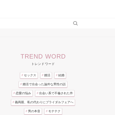
TREND WORD
トレンドワード
#
セックス
#
婚活
#
結婚
#
婚活で出会った論外な男性の話
#
恋愛の悩み
#
出会い系で不倫された件
#
義両親、私の代わりにブライダルフェアへ
#
男の本音
#
モテテク