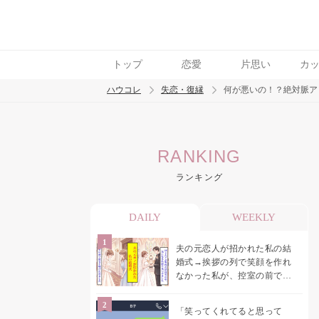
トップ
恋愛
片思い
カ
ハウコレ
失恋・復縁
何が悪いの！？絶対脈ア
検索
RANKING
トレンド ワード
ランキング
都合のいい女
DAILY
WEEKLY
夫の元恋人が招かれた私の結
婚式→挨拶の列で笑顔を作れ
なかった私が、控室の前で彼
女を呼び止めた理由
「笑ってくれてると思って