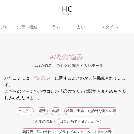
ップル
失恋・復縁
コラム
占い
スタイル
#恋の悩み
「#恋の悩み」のタグに関連する記事一覧
ハウコレには
「恋の悩み」
に関するまとめが
69
件掲載されていま
テテク
婚活
す。
こちらのページでハウコレの「恋の悩み」に関するまとめをお楽
しみいただけます。
セックス
婚活
結婚
婚活で出会った論外な男性の話
恋愛の悩み
出会い系で不倫された件
義両親、私の代わりにブライダルフェアへ
男の本音