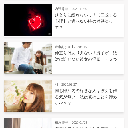
内野 彩華
2020/11/30
ひとりに絞れないっ！【二股する
心理】と選べない時の対処法っ
て？
遣水あかり
2020/01/29
仲直りはありえない！男子が「絶
対に許せない彼女の浮気」・５つ
和
2020/01/27
同じ部活内の好きな人は彼女を作
る気が無い…私は彼のことを諦め
るべき？
栢原 陽子
2020/01/28