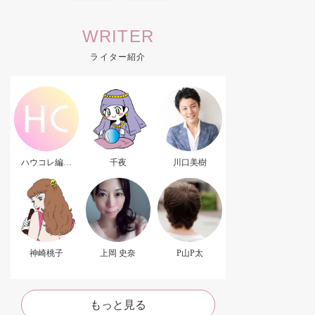
WRITER
ライター紹介
ハウコレ編集
千夜
川口美樹
部．
神崎桃子
上岡 史奈
P山P太
もっと見る