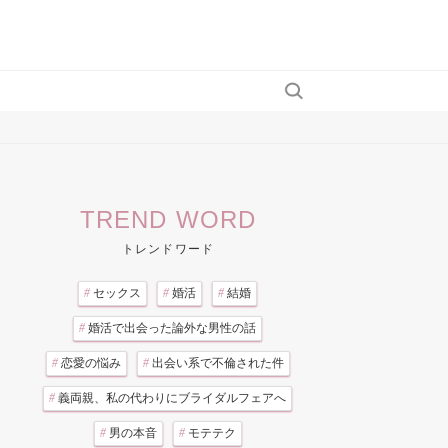
TREND WORD
トレンドワード
#
セックス
#
婚活
#
結婚
#
婚活で出会った論外な男性の話
#
恋愛の悩み
#
出会い系で不倫された件
#
義両親、私の代わりにブライダルフェアへ
#
男の本音
#
モテテク