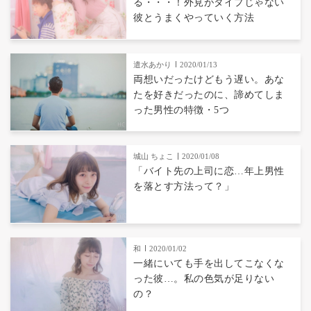
る・・・！外見がタイプじゃない
彼とうまくやっていく方法
遣水あかり
2020/01/13
両想いだったけどもう遅い。あな
たを好きだったのに、諦めてしま
った男性の特徴・5つ
城山 ちょこ
2020/01/08
「バイト先の上司に恋…年上男性
を落とす方法って？」
和
2020/01/02
一緒にいても手を出してこなくな
った彼…。私の色気が足りない
の？