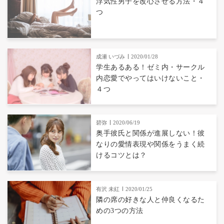
浮気性男子を改心させる方法・４
つ
成瀬 いづみ
2020/01/28
学生あるある！ゼミ内・サークル
内恋愛でやってはいけないこと・
４つ
碧弥
2020/06/19
奥手彼氏と関係が進展しない！彼
なりの愛情表現や関係をうまく続
けるコツとは？
有沢 未紅
2020/01/25
隣の席の好きな人と仲良くなるた
めの3つの方法