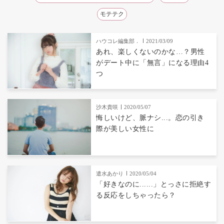
モテテク
ハウコレ編集部．
2021/03/09
あれ、楽しくないのかな…？男性
がデート中に「無言」になる理由4
つ
沙木貴咲
2020/05/07
悔しいけど、脈ナシ...。恋の引き
際が美しい女性に
遣水あかり
2020/05/04
「好きなのに......」とっさに拒絶す
る反応をしちゃったら？