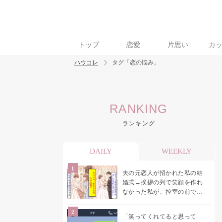
トップ
恋愛
片思い
カ
ハウコレ
タグ「恋の悩み」
検索
RANKING
トレンド ワード
ランキング
結婚
セックス
カップル
男の本音
モ
DAILY
WEEKLY
夫の元恋人が招かれた私の結
婚式→挨拶の列で笑顔を作れ
なかった私が、控室の前で彼
女を呼び止めた理由
「笑ってくれてると思って