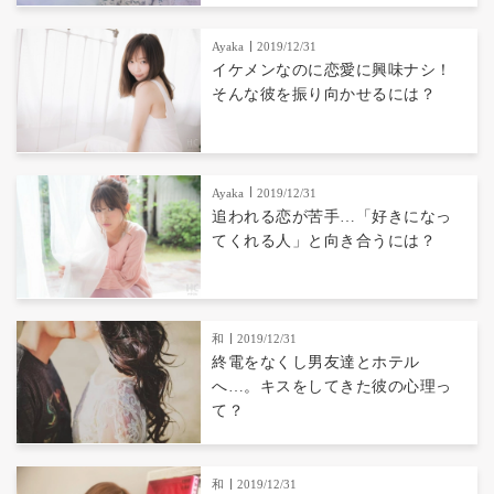
Ayaka
2019/12/31
イケメンなのに恋愛に興味ナシ！
そんな彼を振り向かせるには？
Ayaka
2019/12/31
追われる恋が苦手…「好きになっ
てくれる人」と向き合うには？
和
2019/12/31
終電をなくし男友達とホテル
へ…。キスをしてきた彼の心理っ
て？
和
2019/12/31