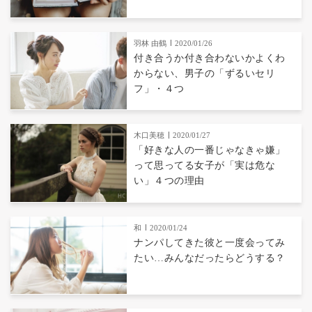
羽林 由鶴
2020/01/26
付き合うか付き合わないかよくわ
からない、男子の「ずるいセリ
フ」・４つ
木口美穂
2020/01/27
「好きな人の一番じゃなきゃ嫌」
って思ってる女子が「実は危な
い」４つの理由
和
2020/01/24
ナンパしてきた彼と一度会ってみ
たい…みんなだったらどうする？