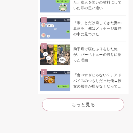
た」友人を笑いの材料にして
いた私の思い違い
「米」とだけ返してきた妻の
真意を、俺はメッセージ履歴
の中に見つけた
助手席で寝たふりをした俺
が、バーベキューの帰りに謝
った理由
「食べすぎじゃない？」アド
バイスのつもりだった俺→彼
女の報告が届かなくなって、
初めて自分の言葉を読み返し
た
もっと見る