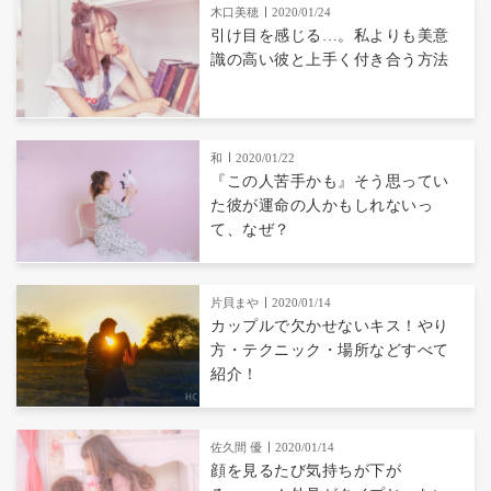
木口美穂
2020/01/24
引け目を感じる…。私よりも美意
識の高い彼と上手く付き合う方法
和
2020/01/22
『この人苦手かも』そう思ってい
た彼が運命の人かもしれないっ
て、なぜ？
片貝まや
2020/01/14
カップルで欠かせないキス！やり
方・テクニック・場所などすべて
紹介！
佐久間 優
2020/01/14
顔を見るたび気持ちが下が