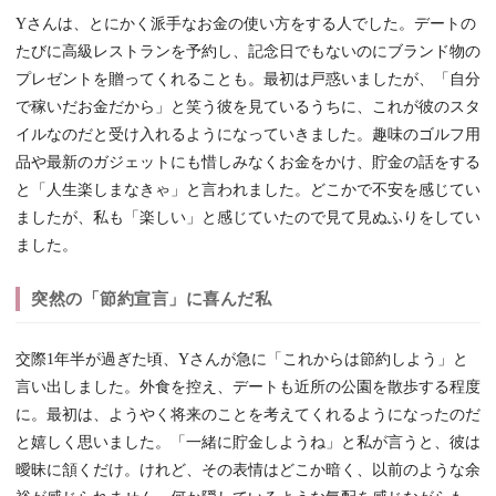
Yさんは、とにかく派手なお金の使い方をする人でした。デートの
たびに高級レストランを予約し、記念日でもないのにブランド物の
プレゼントを贈ってくれることも。最初は戸惑いましたが、「自分
で稼いだお金だから」と笑う彼を見ているうちに、これが彼のスタ
イルなのだと受け入れるようになっていきました。趣味のゴルフ用
品や最新のガジェットにも惜しみなくお金をかけ、貯金の話をする
と「人生楽しまなきゃ」と言われました。どこかで不安を感じてい
ましたが、私も「楽しい」と感じていたので見て見ぬふりをしてい
ました。
突然の「節約宣言」に喜んだ私
交際1年半が過ぎた頃、Yさんが急に「これからは節約しよう」と
言い出しました。外食を控え、デートも近所の公園を散歩する程度
に。最初は、ようやく将来のことを考えてくれるようになったのだ
と嬉しく思いました。「一緒に貯金しようね」と私が言うと、彼は
曖昧に頷くだけ。けれど、その表情はどこか暗く、以前のような余