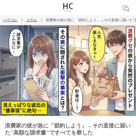
ハウコレ
コラム
浪費家の彼が急に「節約しよう」→その直後に届いた"
検索
トレンド ワード
男の本音
男ウケ
NG行動
彼女
イイ女
婚活
浪費家の彼が急に「節約しよう」→その直後に届い
た"高額な請求書"ですべてを察した