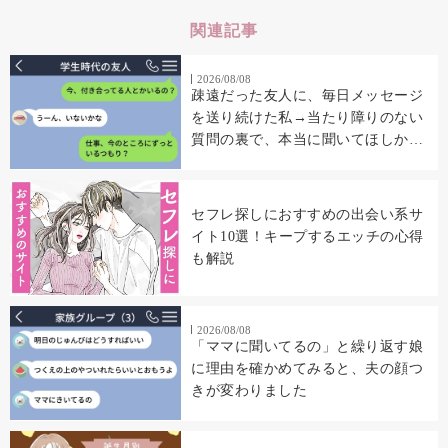
関連記事
2026/08/08
疎遠だった友人に、毎日メッセージ
を送り続けた私→当たり障りのない
質問の裏で、本当に聞いてほしかっ
たこと
セフレ探しにおすすめの出会い系サ
イト10選！キープするエッチの心得
も解説
2026/08/08
「ママに聞いてるの」と繰り返す娘
に理由を確かめてみると、夫の顔つ
きが変わりました