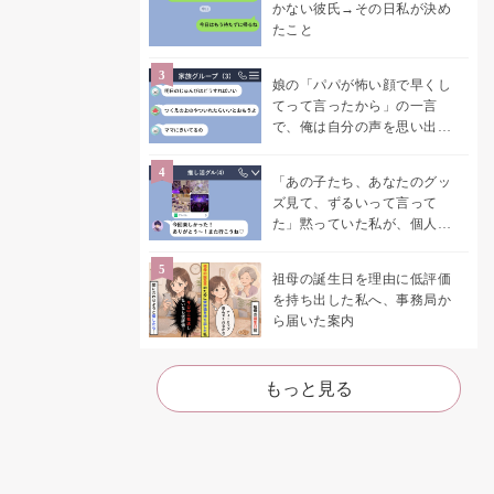
かない彼氏→その日私が決め
たこと
娘の「パパが怖い顔で早くし
てって言ったから」の一言
で、俺は自分の声を思い出し
ました
「あの子たち、あなたのグッ
ズ見て、ずるいって言って
た」黙っていた私が、個人チ
ャットを開いた
祖母の誕生日を理由に低評価
を持ち出した私へ、事務局か
ら届いた案内
もっと見る