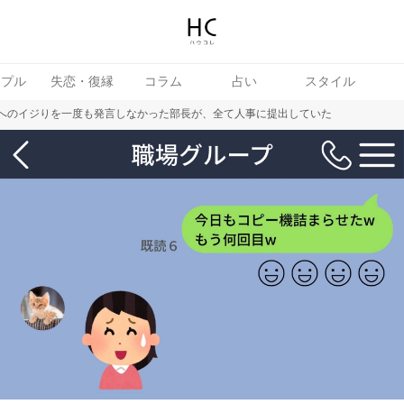
ップル
失恋・復縁
コラム
占い
スタイル
人へのイジりを一度も発言しなかった部長が、全て人事に提出していた
女
婚活