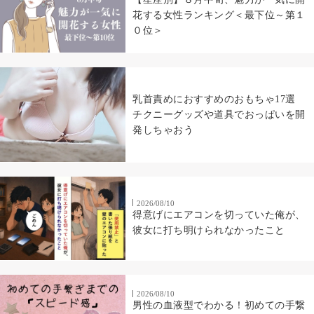
花する女性ランキング＜最下位～第１
０位＞
乳首責めにおすすめのおもちゃ17選
チクニーグッズや道具でおっぱいを開
発しちゃおう
2026/08/10
得意げにエアコンを切っていた俺が、
彼女に打ち明けられなかったこと
2026/08/10
男性の血液型でわかる！初めての手繋