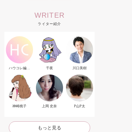
WRITER
ライター紹介
ハウコレ編集
千夜
川口美樹
部．
神崎桃子
上岡 史奈
P山P太
もっと見る