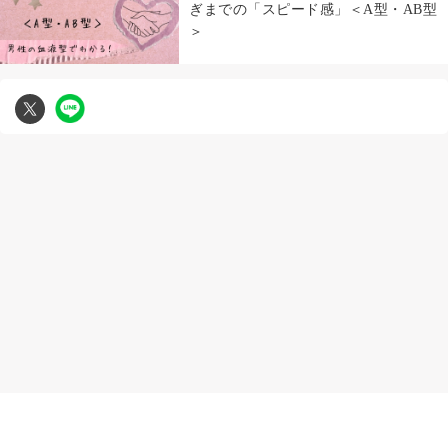
ぎまでの「スピード感」＜A型・AB型
＞