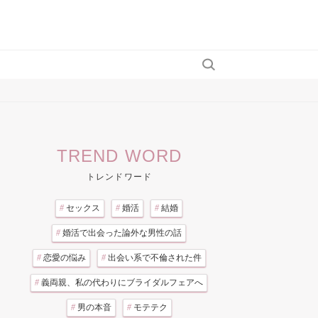
TREND WORD
トレンドワード
#
セックス
#
婚活
#
結婚
#
婚活で出会った論外な男性の話
#
恋愛の悩み
#
出会い系で不倫された件
#
義両親、私の代わりにブライダルフェアへ
#
男の本音
#
モテテク