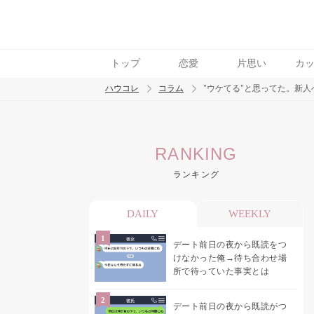
トップ
恋愛
片思い
カ
ハウコレ
コラム
"ウケてる"と思ってた。新
検索
RANKING
トレンド ワード
ランキング
男の本音
男ウケ
NG行動
彼女
イイ
DAILY
WEEKLY
デート前日の夜から既読をつ
けなかった俺→待ち合わせ場
所で待っていた事実とは
デート前日の夜から既読がつ